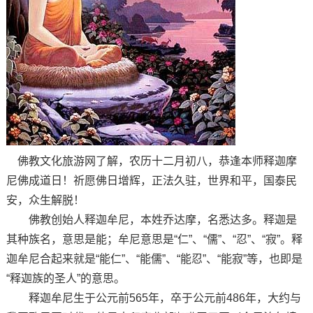
佛教文化旅游网了解，农历十二月初八，恭逢本师释迦摩
尼佛成道日！祈愿佛日增辉，正法久驻，世界和平，国泰民
安，众生解脱！
佛教创始人释迦牟尼，本姓乔达摩，名悉达多。释迦是
其种族名，意思是能；牟尼意思是“仁”、“儒”、“忍”、“寂”。释
迦牟尼合起来就是“能仁”、“能儒”、“能忍”、“能寂”等，也即是
“释迦族的圣人”的意思。
释迦牟尼生于公元前565年，卒于公元前486年，大约与