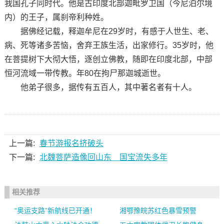
我国孔子同时代。他是古印度北部迦毗罗卫国（今尼泊尔境
内）的王子，属刹帝利种姓。
据佛经记载，释迦牟尼在29岁时，有感于人世生、老、
病、死等诸多苦恼，舍弃王族生活，出家修行。35岁时，他
在菩提树下大彻大悟，逐创立佛教，随即在印度北部，中部
恒河流域一带传教。年80在拘尸那迦城逝世。
他弟子很多，据传有五百人，其中著名者有十人。
上一篇:
春节游报名挤破头
下一篇:
北魏菩萨造像回山东 国宝流失多年
相关推荐
“奥运支路”新航线已开通！
湘鄂豫皖苏红色暴雪预警