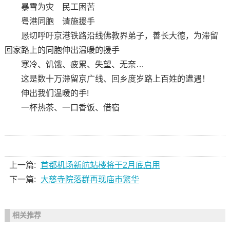
暴雪为灾 民工困苦
粤港同胞 请施援手
恳切呼吁京港铁路沿线佛教界弟子，善长大德，为滞留
回家路上的同胞伸出温暖的援手
寒冷、饥饿、疲累、失望、无奈…
这是数十万滞留京广线、回乡度岁路上百姓的遭遇！
伸出我们温暖的手!
一杯热茶、一口香饭、借宿
上一篇:
首都机场新航站楼将于2月底启用
下一篇:
大慈寺院落群再现庙市繁华
相关推荐