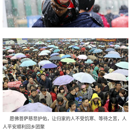
愿佛菩萨慈悲护佑，让归家的人不受饥寒、等待之苦，人
人平安顺利回乡团聚