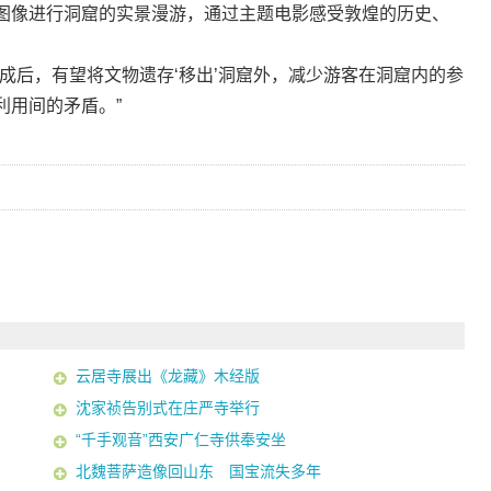
图像进行洞窟的实景漫游，通过主题电影感受敦煌的历史、
后，有望将文物遗存‘移出’洞窟外，减少游客在洞窟内的参
利用间的矛盾。”
云居寺展出《龙藏》木经版
沈家祯告别式在庄严寺举行
“千手观音”西安广仁寺供奉安坐
北魏菩萨造像回山东 国宝流失多年