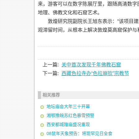
来，游客可以在数字陈展厅里，跟随高清数字
地理、佛教文化和石窟艺术。
敦煌研究院副院长王旭东表示：“该项目建成
观滞留时间，从根本上解决敦煌莫高窟保护与
上一篇:
关中首次发现千年佛教石窟
下一篇:
西藏色拉寺办“色拉崩钦”宗教节
相关推荐
地坛庙会大年三十开幕
湘鄂豫皖苏红色暴雪预警
西安都城隍庙盛况重现
08鼠年天象预告：将现罕见日全食