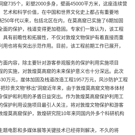
35个，彩塑2000多身，壁画45000平方米，这座连续营
、艺术和科学价值，在中国和世界文化史上都占有重要地
世纪50年代以来，包括北区在内，在莫高窟已实施了6期加固
全面的保护，栈道变得更加稳固。专家们一致认为，该工程
，具有前瞻性和拓展性，不仅对敦煌文物保护有着直接而重
利用也将有突出示范作用。目前，该工程前期工作已展开，
面内容，除主要针对游客参观服务的保护利用实施项目
程的实施，对敦煌莫高窟的未来保护意义也十分深远。此次
630万元，崖体加固及栈道改造工程1957万元，风沙防护工程
厅将把珍贵文物“移出”洞窟近年来，由于敦煌莫高窟文物本体材
令保护和利用的矛盾日益突出。作为敦煌莫高窟保护利用工
的保护利用设施项目最引人关注，将对敦煌文物保护和游客
敦煌莫高窟保护，敦煌研究院10年来同国内外多个科研机构
题电影和多媒体展等关键技术已经得到解决，不久的将