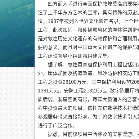
四方面入手进行全面保护敦煌莫高窟现存洞窟7
造了上千年东方艺术的宝库，具有特殊的历史
位，1987年被列入世界文化遗产名录。上个
工程，此次加固，将使裸露风化的崖体得到更
是对敦煌历史文化遗存的有效保护和合理利用
要的意义，而且对中国重大文化遗产的保护与
工程建设领导小组即将组建完毕。
据了解，敦煌莫高窟保护利用工程包括四方
外，崖体加固及栈道改造、风沙防护和安防工
工程总投资26100万元，其中保护利用设施20
1381万元，安防工程2132万元。数字陈展
质脆弱，洞窟空间有限，每年大量涌入的游客
程中投资最大的项目，依托先进数字技术打造
参观服务带来直接影响。为了将数字技术引入
进行了广泛合作。
据悉，目前该项目中所涉及的实景漫游、主