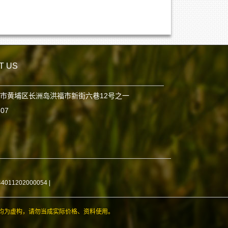
T US
市黄埔区长洲岛洪福市新街六巷12号之一
807
11202000054
|
均为虚构，请勿当成实际价格、资料使用。