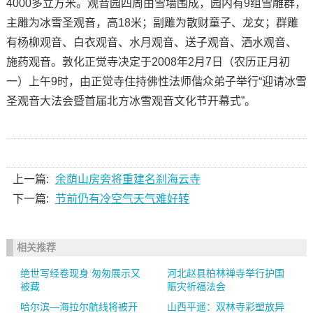
4000多立方米。观音园四周由雪墙围成，园内有9组雪雕群，
主雕为冰雪圣观音，高18米；副雕为散财童子、龙女；群雕
有杨柳观音、白衣观音、水月观音、送子观音、洒水观音、
施药观音。敦化正觉寺决定于2008年2月7日（农历正月初
一）上午9时，由正觉寺住持佛性法师偕众弟子举行“迎请冰雪
圣观音大法会暨首届北方冰雪观音文化节开幕式”。
上一篇:
余荫山房旁将重建名刹海云寺
下一篇:
节前仍有冷空气天气难好转
相关推荐
绝世写经卷现身 匆匆展示又
河北赵县柏林禅寺举行护国
被藏
赈灾祈福法会
哈尔滨—海拉尔航线将被开
山西平遥：双林寺彩塑放异