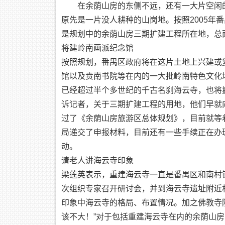
在余荫山房的东侧不远，还有一大片空闲的
原先是一片没人耕种的山岗地。按照2005年
是规划中的余荫山房三期扩建工程所在地，总面
将建岭南画派纪念馆
按照规划，番禺区政府将在这片土地上兴建或
馆以及贲南书院等在内的一大批岭南特色文化
已经超过半个多世纪的千古名刹海云寺，也将
诉记者，关于三期扩建工程的用地，他们早就
过了《余荫山房旅游区总体规划》，目前就等
局递交了申报材料，目前还有一些手续正在办
动。
请老人讲海云寺印象
梁莲英表示，重建海云寺一直是番禺区和南村
次组织专家召开研讨会，并到海云寺遗址附近
印象中海云寺的格局、布置情况。加之佛教寺
该不大！”对于包括重建海云寺在内的余荫山