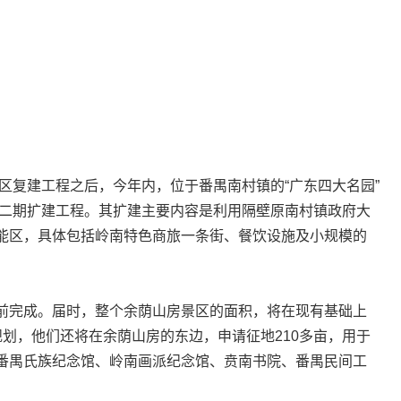
区复建工程之后，今年内，位于番禺南村镇的“广东四大名园”
第二期扩建工程。其扩建主要内容是利用隔壁原南村镇政府大
能区，具体包括岭南特色商旅一条街、餐饮设施及小规模的
完成。届时，整个余荫山房景区的面积，将在现有基础上
划，他们还将在余荫山房的东边，申请征地210多亩，用于
番禺氏族纪念馆、岭南画派纪念馆、贲南书院、番禺民间工