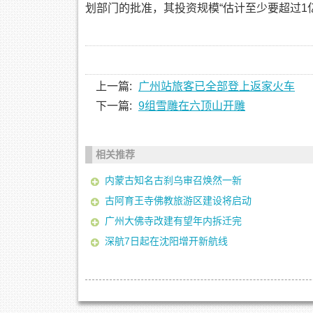
划部门的批准，其投资规模“估计至少要超过1
上一篇:
广州站旅客已全部登上返家火车
下一篇:
9组雪雕在六顶山开雕
相关推荐
内蒙古知名古刹乌审召焕然一新
古阿育王寺佛教旅游区建设将启动
广州大佛寺改建有望年内拆迁完
深航7日起在沈阳增开新航线