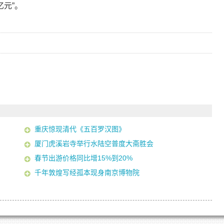
亿元”。
重庆惊现清代《五百罗汉图》
厦门虎溪岩寺举行水陆空普度大斋胜会
春节出游价格同比增15%到20%
千年敦煌写经孤本现身南京博物院