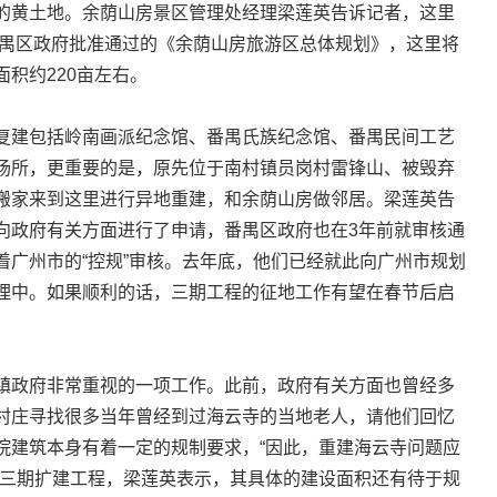
黄土地。余荫山房景区管理处经理梁莲英告诉记者，这里
番禺区政府批准通过的《余荫山房旅游区总体规划》，这里将
积约220亩左右。
复建包括岭南画派纪念馆、番禺氏族纪念馆、番禺民间工艺
场所，更重要的是，原先位于南村镇员岗村雷锋山、被毁弃
搬家来到这里进行异地重建，和余荫山房做邻居。梁莲英告
向政府有关方面进行了申请，番禺区政府也在3年前就审核通
着广州市的“控规”审核。去年底，他们已经就此向广州市规划
理中。如果顺利的话，三期工程的征地工作有望在春节后启
镇政府非常重视的一项工作。此前，政府有关方面也曾经多
村庄寻找很多当年曾经到过海云寺的当地老人，请他们回忆
院建筑本身有着一定的规制要求，“因此，重建海云寺问题应
房三期扩建工程，梁莲英表示，其具体的建设面积还有待于规