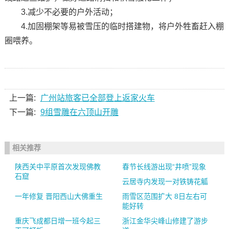
3.减少不必要的户外活动；
4.加固棚架等易被雪压的临时搭建物，将户外牲畜赶入棚
圈喂养。
上一篇:
广州站旅客已全部登上返家火车
下一篇:
9组雪雕在六顶山开雕
相关推荐
陕西关中平原首次发现佛教
春节长线游出现“井喷”现象
石窟
云居寺内发现一对铁铸花觚
一年修复 晋阳西山大佛重生
雨雪区范围扩大 8日左右可
能好转
重庆飞成都日增一班今起三
浙江金华尖峰山修建了游步