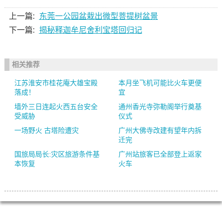
上一篇:
东莞一公园盆栽出微型菩提树盆景
下一篇:
揭秘释迦牟尼舍利宝塔回归记
相关推荐
江苏淮安市桂花庵大雄宝殿
本月坐飞机可能比火车更便
落成！
宜
墙外三日连起火西五台安全
通州香光寺弥勒阁举行奠基
受威胁
仪式
一场野火 古塔险遭灾
广州大佛寺改建有望年内拆
迁完
国旅局局长:灾区旅游条件基
广州站旅客已全部登上返家
本恢复
火车