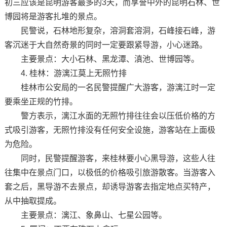
初三应该是昆明游客最多的3天，而享誉中外的昆明石林、世
博园将是游客扎堆的景点。
民警说，石林地形复杂，溶洞套溶洞，石峰接石峰，游
客沉迷于大自然奇景的同时一定要跟紧导游，小心迷路。
主要景点：大小石林、黑龙潭、滇池、世博园等。
4. 桂林：游漓江莫上无照竹排
桂林市公安局的一名民警提醒广大游客，游漓江时一定
要乘坐正规的竹排。
警方表示，漓江水面的无照竹排往往会以压低价格的方
式吸引游客，无照竹排没有任何安全设施，游客站在上面极
为危险。
同时，民警提醒游客，来桂林要小心黑导游，这些人往
往集中在景点门口，以极低的价格吸引旅游散客。当游客入
套之后，黑导游不去景点，却诱导游客去指定地点买特产，
从中抽取提成。
主要景点：漓江、象鼻山、七星公园等。