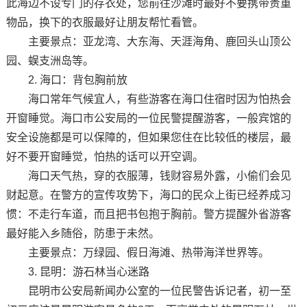
此海边不设专门的存衣处，您前往沙滩时最好不要携带贵重
物品，换下的衣服最好让朋友帮忙看管。
主要景点：亚龙湾、大东海、天涯海角、鹿回头山顶公
园、蜈支洲岛等。
2. 海口：背包胸前放
海口常年气候宜人，有些游客在海口住宿时因为怕热会
开窗睡觉。海口市公安局的一位民警提醒游客，一般宾馆的
安全设施都是可以保障的，但如果您住在比较低的楼层，最
好不要开窗睡觉，怕热的话可以开空调。
海口天气热，穿的衣服薄，钱财容易外露，小偷们会见
财起意。在警方的宣传攻势下，海口的民众上街已经养成习
惯：不走行车道，而且把书包抱于胸前。警方提醒外省游客
最好能入乡随俗，防患于未然。
主要景点：万绿园、假日海滩、热带海洋世界等。
3. 昆明：游石林当心迷路
昆明市公安局新闻办公室的一位民警告诉记者，初一至