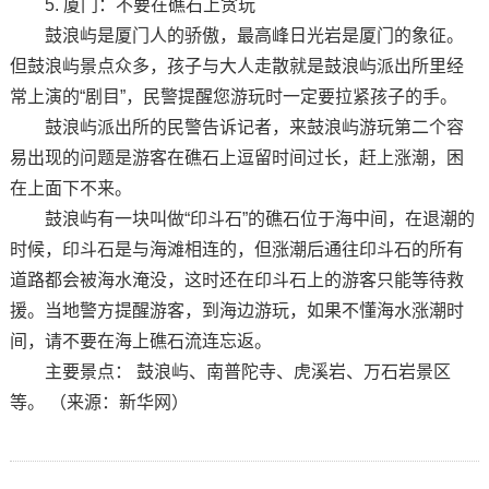
5. 厦门：不要在礁石上贪玩
鼓浪屿是厦门人的骄傲，最高峰日光岩是厦门的象征。
但鼓浪屿景点众多，孩子与大人走散就是鼓浪屿派出所里经
常上演的“剧目”，民警提醒您游玩时一定要拉紧孩子的手。
鼓浪屿派出所的民警告诉记者，来鼓浪屿游玩第二个容
易出现的问题是游客在礁石上逗留时间过长，赶上涨潮，困
在上面下不来。
鼓浪屿有一块叫做“印斗石”的礁石位于海中间，在退潮的
时候，印斗石是与海滩相连的，但涨潮后通往印斗石的所有
道路都会被海水淹没，这时还在印斗石上的游客只能等待救
援。当地警方提醒游客，到海边游玩，如果不懂海水涨潮时
间，请不要在海上礁石流连忘返。
主要景点： 鼓浪屿、南普陀寺、虎溪岩、万石岩景区
等。 （来源：新华网）