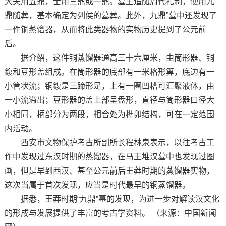
大夫用五鼎，士用三鼎或一鼎。墓主追随周代礼制，使用九
鼎随葬，基本确定为列侯的墓葬。此外，九鼎”墓中还发现了
一件铜蒸馏器，从而将此类器物的实物历史提到了公元前
后。
据介绍，这件铜蒸馏器通高三十六厘米，由筒形器、铜
鍑和豆形盖组成。在筒形器的底部有一米格形箅，底边有一
小管状流；铜鍑是三蹄形足，上有一圈凹槽可汇聚液体，由
一小流溢出；豆形器的盖上部呈盘形，直径与筒形器口径大
小相同，柄部分为两段，相合处为榫卯结构，可在一定范围
内活动。
西安市文物保护考古所副所长程林泉表示，以往考古工
作中发现过东汉时期的蒸馏器，在马王堆汉墓中也发现过图
画，但是早到西汉、甚至公元前后王莽时期的蒸馏器实物，
这次当属于首次发现，应当是时代最早的铜蒸馏器。
据悉，王莽时期“九鼎”墓的发现，为进一步对解读汉文化
的形成与发展提供了丰富的考古学资料。 （来源：中国新闻