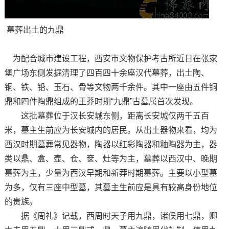
墓葬出土的九鼎
为配合城市建设工程，西安市文物保护考古所近日在张家
堡广场东侧发掘清理了四百四十余座汉代墓葬，出土陶、
铜、铁、铅、玉石、骨等文物两千余件。其中一座由五件铜
鼎和四件陶鼎组成的王莽时期“九鼎”古墓属首次发现。
这批墓葬位于汉长安城东侧，距离长安城仅两千五百
米，墓主生前应为长安城内的居民。从出土器物来看，均为
西汉时期墓葬常见器物，陶器以红彩陶器和釉陶器为主，器
类以鼎、盒、壶、仓、奁、灶等为主，墓葬以西汉中、晚期
墓葬为主，少量为西汉早期和新莽时期墓葬。主要以小型墓
为多，仅有三座中型墓，其墓主生前应是具有较高身份地位
的贵族。
据《周礼》记载，西周时天子用九鼎，诸侯用七鼎，卿