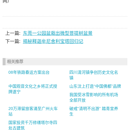
网）
上一篇:
东莞一公园盆栽出微型菩提树盆景
下一篇:
揭秘释迦牟尼舍利宝塔回归记
相关推荐
08年铁路春运方案出台
四川清河镇争创历史文化名
镇
中国观音文化之乡将正式授
山东汶上打造“中国佛都”品牌
牌遂宁
我国受冰雪影响的所有机场
全部开放
20万滞留旅客涌至广州火车
破戒“清明不出游” 踏青宜养
站
生
国家投资千万修缮塔尔寺四
处古建筑