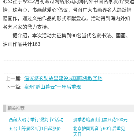
心公社于今年2月初通过网络形式向海内外书画名家发出“奥运
情，珠海心，书画献爱心”倡议，号召广大书画界名人踊跃捐
赠画作，通过义拍作品的形式奉献爱心，活动得到海内外知
名艺术家的鼎力支持。
据介绍，本次活动共征集到90名当代名家书法、国画、
油画作品共计163
上一篇:
倡议将玄奘故里建设成国际佛教圣地
下一篇:
泉州“鹦山暮云”一年后重现
相关推荐
西藏大昭寺举行“燃灯节”活动
淡季游峨眉山门票只花100元
五台山等景区4月1日起涨价
北京护国观音寺60年后重见
天日