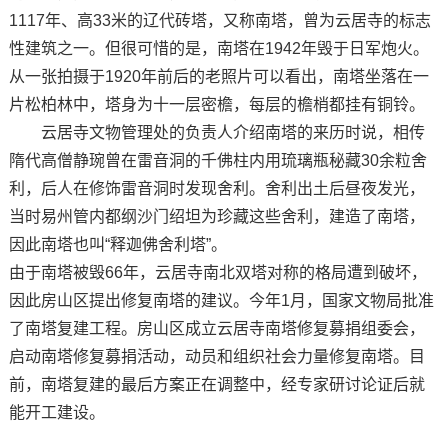
1117年、高33米的辽代砖塔，又称南塔，曾为云居寺的标志
性建筑之一。但很可惜的是，南塔在1942年毁于日军炮火。
从一张拍摄于1920年前后的老照片可以看出，南塔坐落在一
片松柏林中，塔身为十一层密檐，每层的檐梢都挂有铜铃。
云居寺文物管理处的负责人介绍南塔的来历时说，相传
隋代高僧静琬曾在雷音洞的千佛柱内用琉璃瓶秘藏30余粒舍
利，后人在修饰雷音洞时发现舍利。舍利出土后昼夜发光，
当时易州管内都纲沙门绍坦为珍藏这些舍利，建造了南塔，
因此南塔也叫“释迦佛舍利塔”。
由于南塔被毁66年，云居寺南北双塔对称的格局遭到破坏，
因此房山区提出修复南塔的建议。今年1月，国家文物局批准
了南塔复建工程。房山区成立云居寺南塔修复募捐组委会，
启动南塔修复募捐活动，动员和组织社会力量修复南塔。目
前，南塔复建的最后方案正在调整中，经专家研讨论证后就
能开工建设。