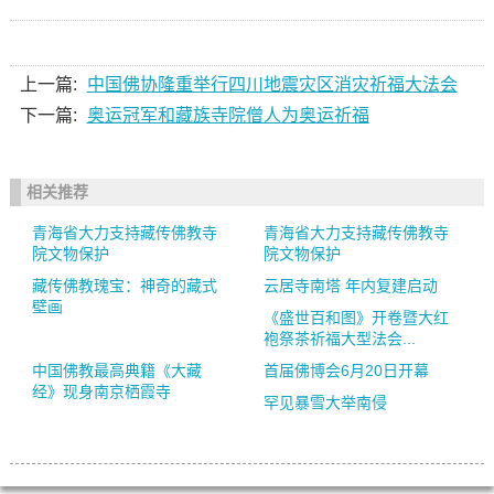
上一篇:
中国佛协隆重举行四川地震灾区消灾祈福大法会
下一篇:
奥运冠军和藏族寺院僧人为奥运祈福
相关推荐
青海省大力支持藏传佛教寺
青海省大力支持藏传佛教寺
院文物保护
院文物保护
藏传佛教瑰宝：神奇的藏式
云居寺南塔 年内复建启动
壁画
《盛世百和图》开卷暨大红
袍祭茶祈福大型法会...
中国佛教最高典籍《大藏
首届佛博会6月20日开幕
经》现身南京栖霞寺
罕见暴雪大举南侵