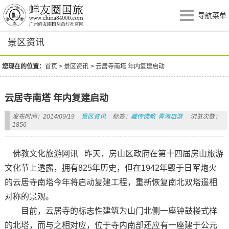
导航菜单
景区资讯
您现在的位置：
首页
>
景区资讯
>
云居寺南塔 年内复建启动
云居寺南塔 年内复建启动
发布时间：2014/09/19
景区资讯
标签：
藏传佛教
青海旅游
浏览次数：
1856
佛教文化旅游网讯 昨天，房山区政府在第十四届房山旅游
文化节上透露，拥有825年历史，但在1942年毁于日军炮火
的云居寺南塔今年将启动复建工程，重新恢复南北双塔遥相
对称的景观。
目前，云居寺的标志性建筑为山门北侧一座钟鼓楼式样
的北塔，而与之相对应，位于寺内南部还应有一座建于公元