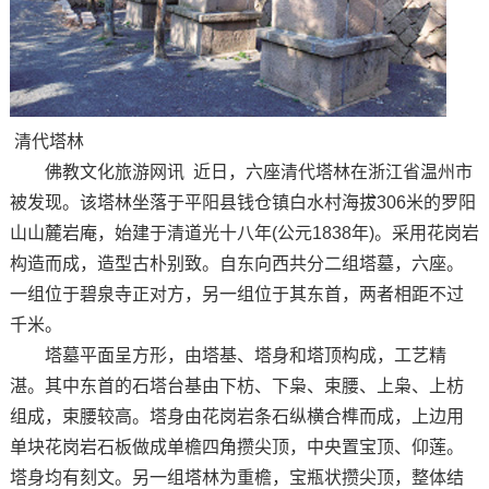
清代塔林
佛教文化旅游网讯 近日，六座清代塔林在浙江省温州市
被发现。该塔林坐落于平阳县钱仓镇白水村海拔306米的罗阳
山山麓岩庵，始建于清道光十八年(公元1838年)。采用花岗岩
构造而成，造型古朴别致。自东向西共分二组塔墓，六座。
一组位于碧泉寺正对方，另一组位于其东首，两者相距不过
千米。
塔墓平面呈方形，由塔基、塔身和塔顶构成，工艺精
湛。其中东首的石塔台基由下枋、下枭、束腰、上枭、上枋
组成，束腰较高。塔身由花岗岩条石纵横合榫而成，上边用
单块花岗岩石板做成单檐四角攒尖顶，中央置宝顶、仰莲。
塔身均有刻文。另一组塔林为重檐，宝瓶状攒尖顶，整体结