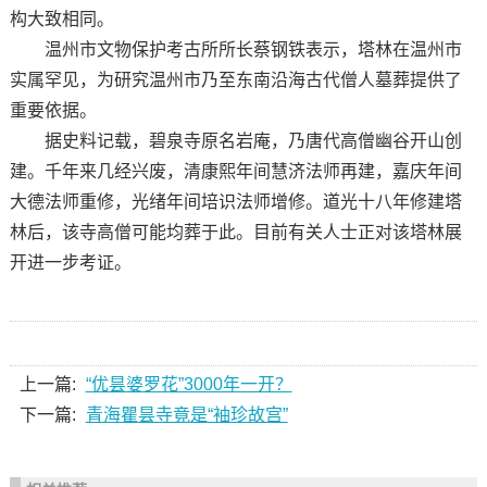
构大致相同。
温州市文物保护考古所所长蔡钢铁表示，塔林在温州市
实属罕见，为研究温州市乃至东南沿海古代僧人墓葬提供了
重要依据。
据史料记载，碧泉寺原名岩庵，乃唐代高僧幽谷开山创
建。千年来几经兴废，清康熙年间慧济法师再建，嘉庆年间
大德法师重修，光绪年间培识法师增修。道光十八年修建塔
林后，该寺高僧可能均葬于此。目前有关人士正对该塔林展
开进一步考证。
上一篇:
“优昙婆罗花”3000年一开？
下一篇:
青海瞿昙寺竟是“袖珍故宫”