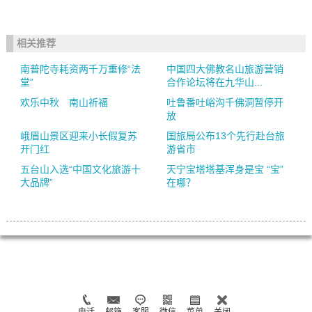
相关推荐
南普陀寺耗资两千万重修“法
中国四大佛教名山旅游营销
堂”
合作论坛将在九华山...
欢乐中秋 南山祈福
吐鲁番吐峪沟千佛洞暂停开
放
峨眉山景区迎来小长假复苏
国旅局公布13个先行赴台旅
开门红
游省市
五台山入选“中国文化旅游十
天宁宝塔塔基浑身是宝 “宝”
大品牌”
在哪？