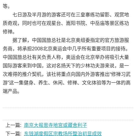
等。
七日游及半月游的游客还可在三皇寨练功留影、观赏地
质奇观，同时也可在观星台、嵩阳书院、中岳庙等景区练功
修禅。
据了解，中国国旅总社是北京奥组委指定的官方旅游服
务商，将承担2008北京奥运会中几乎所有重要项目的接待。
中国国旅总社有关负责人称，奥运会在北京举办将吸引大量
国际游客来到中国，这对名扬天下的少林功夫游来说，是一
次难得的推介契机，该社将重点向国内外游客推出“修禅习武
游”这一集健身、养生、休闲、修禅、文化体验等为一体的高
端产品。
上一篇:
南京大报恩寺地宫或藏舍利子
下一篇:
东钱湖度假区宗教场所整治初显成效