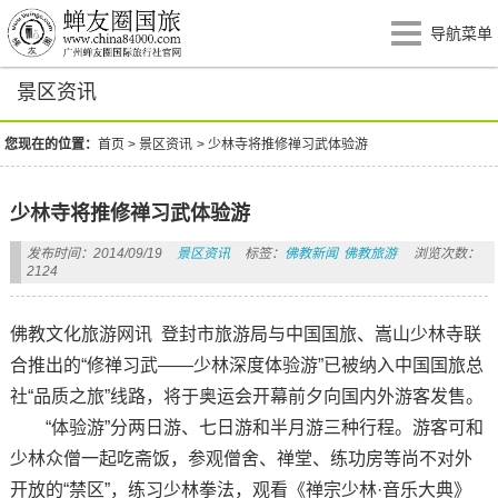
导航菜单
景区资讯
您现在的位置：
首页
>
景区资讯
>
少林寺将推修禅习武体验游
少林寺将推修禅习武体验游
发布时间：2014/09/19
景区资讯
标签：
佛教新闻
佛教旅游
浏览次数：
2124
佛教文化旅游网讯 登封市旅游局与中国国旅、嵩山少林寺联
合推出的“修禅习武——少林深度体验游”已被纳入中国国旅总
社“品质之旅”线路，将于奥运会开幕前夕向国内外游客发售。
“体验游”分两日游、七日游和半月游三种行程。游客可和
少林众僧一起吃斋饭，参观僧舍、禅堂、练功房等尚不对外
开放的“禁区”，练习少林拳法，观看《禅宗少林·音乐大典》