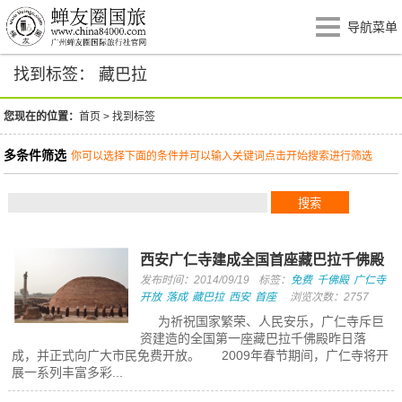
导航菜单
找到标签： 藏巴拉
您现在的位置：
首页
>
找到标签
多条件筛选
你可以选择下面的条件并可以输入关键词点击开始搜索进行筛选
西安广仁寺建成全国首座藏巴拉千佛殿
发布时间：2014/09/19
标签：
免费
千佛殿
广仁寺
开放
落成
藏巴拉
西安
首座
浏览次数：2757
为祈祝国家繁荣、人民安乐，广仁寺斥巨
资建造的全国第一座藏巴拉千佛殿昨日落
成，并正式向广大市民免费开放。 2009年春节期间，广仁寺将开
展一系列丰富多彩...