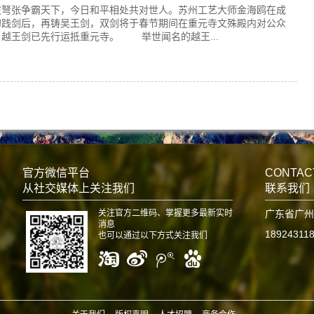
张争霸天下，今日和平相处共对世人。苏州工艺大师金海鸥在成
勾践剑后，再铸吴王剑，双剑将于春节期间在重元寺文殊殿内对公众
越王剑已先行运抵重元寺。 举世闻名的越王...
官方微信平台
CONTAC
从社交媒体上关注我们
联系我们
关注官方二维码、掌握更多最新实时
广东省广州
消息
18924311
也可以通过以下方式关注我们