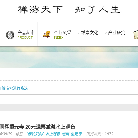
产品超市
企业风采
禅素文化
产业研究
PRODUCT
INDEX
开始搜索进行筛选
”同辉重元寺 20元通票兼游水上观音
09/19
标签：
“春秋双剑”
水上观音
通票
重元寺
浏览次数：1979