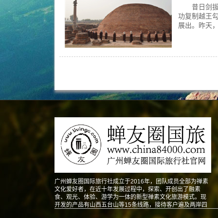
昔日剑拔弩
功复制越王
展出。昨天，
广州蝉友圈国际旅行社成立于2016年，团队成员全部为禅素
文化爱好者，在近十年发展过程中，探索、开创出了融素
食、观光、体验、游学为一体的新型禅素文化旅游模式。现
开发的产品有山西五台山等15条线路，接待客户遍及两岸四
地以及东南亚、北美、澳洲、欧洲等地。