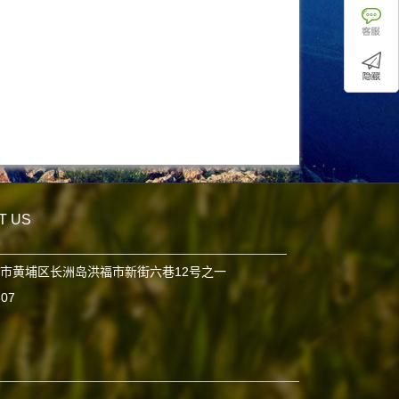
T US
市黄埔区长洲岛洪福市新街六巷12号之一
807