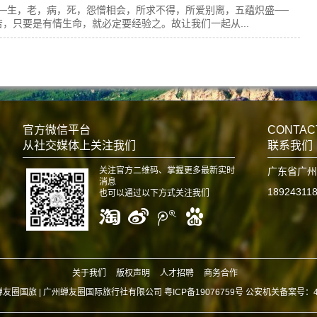
生，老，病，死，怨憎相会，所求不得，所爱别离，五蕴炽盛──
，只要是有情生命，就必定要经验之。故让我们一起从...
官方微信平台
CONTAC
从社交媒体上关注我们
联系我们
关注官方二维码、掌握更多最新实时
广东省广州
消息
18924311
也可以通过以下方式关注我们
关于我们
版权声明
人才招聘
商务合作
蝉友圈国旅 |
广州蝉友圈国际旅行社有限公司 粤ICP备19076759号 公安机关备案号：440