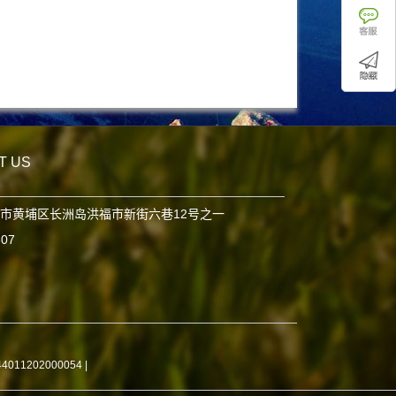
T US
市黄埔区长洲岛洪福市新街六巷12号之一
807
11202000054
|