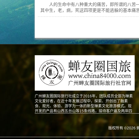
人的生命中有八种重大的痛苦，即所谓的八苦──
其中生，老，病，死这四项更是不能逃躲的基本痛苦
广州蝉友圈国际旅行社成立于2016年，团队成员全部为禅素
文化爱好者，在近十年发展过程中，探索、开创出了融素
食、观光、体验、游学为一体的新型禅素文化旅游模式。现
开发的产品有山西五台山等15条线路，接待客户遍及两岸四
地以及东南亚、北美、澳洲、欧洲等地。
版权所有 ©2026 