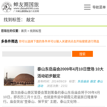
导航菜单
找到标签： 敲定
您现在的位置：
首页
>
找到标签
多条件筛选
你可以选择下面的条件并可以输入关键词点击开始搜索进行筛选
泰山东岳庙会2009年4月10日登场 10大
活动初步敲定
发布时间：2014/09/19
标签：
东岳庙会
敲定
泰山
活动
浏览次数：2151
首次由泰山景区管委会策划筹备的泰山东岳庙会将于09年4月
10日，即农历三月十五日，也就是传说中碧霞元君诞辰日隆重举
行。庙会突出“登泰山、保平安” 主题，泰山文化特...