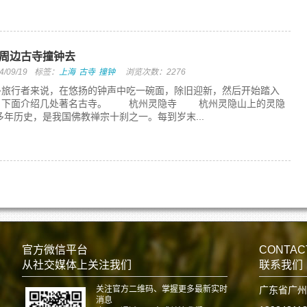
周边古寺撞钟去
09/19
标签：
上海
古寺
撞钟
浏览次数：2276
多旅行者来说，在悠扬的钟声中吃一碗面，除旧迎新，然后开始踏入
。下面介绍几处著名古寺。 杭州灵隐寺 杭州灵隐山上的灵隐
0多年历史，是我国佛教禅宗十刹之一。每到岁末...
官方微信平台
CONTAC
从社交媒体上关注我们
联系我们
关注官方二维码、掌握更多最新实时
广东省广州
消息