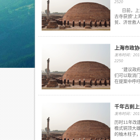
2520
日前，上海
古寺获颁“上
贫、济世救人
上海市政协
发布时间：2014/
2250
“建议政府
们可以取消
在提案中呼吁
千年古刹上
发布时间：2014/
历时11年改
檐式铜顶大
的柚木柱子，