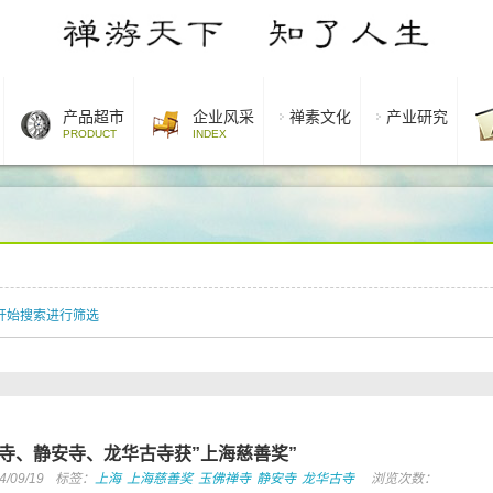
产品超市
企业风采
禅素文化
产业研究
PRODUCT
INDEX
开始搜索进行筛选
寺、静安寺、龙华古寺获”上海慈善奖”
09/19
标签：
上海
上海慈善奖
玉佛禅寺
静安寺
龙华古寺
浏览次数：