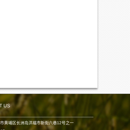
T US
市黄埔区长洲岛洪福市新街六巷12号之一