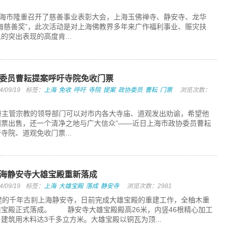
市隆重召开了慈善事业表彰大会，上海玉佛禅寺、静安寺、龙华
海慈善奖”，此次活动是对上海佛教界多年来广作福利事业、赈灾扶
的突出表现的高度肯...
委员曹耘提案呼吁寺院免收门票
09/19
标签：
上海
免收
呼吁
寺院
提案
政协委员
曹耘
门票
浏览次数：
主管宗教的领导部门可以对市内各大寺庙、道观发出劝谕，希望他
门票出售，还一个清净之地与广大信众”——近日上海市政协委员曹耘
寺院、道观免收门票...
海静安寺大雄宝殿重新落成
09/19
标签：
上海
大雄宝殿
落成
静安寺
浏览次数：2981
建的千年古刹上海静安寺，日前完成大雄宝殿的重建工作，全柚木重
雄宝殿正式落成。 静安寺大雄宝殿殿高26米，内竖46根精心加工
建筑用木料达3千多立方米。大雄宝殿以铜瓦为顶...