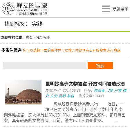
导航菜单
找到标签： 实践
您现在的位置：
首页
>
找到标签
多条件筛选
你可以选择下面的条件并可以输入关键词点击开始搜索进行筛选
昆明妙高寺文物被盗 开放时间被迫改变
发布时间：2014/09/19
标签：
妙高寺
实践
开放
改
变
文物
昆明
被盗
浏览次数：3399
盗贼趁夜偷走妙高寺文物 近日，一
块已在昆明妙高寺正门上悬挂了数十年的木
刻浮雕被盗，这块浮雕长5米宽0.5米，上面刻着双龙戏珠、花卉等图
案，具有较高的文物价值。目前，警方已介入调查此案。 ...