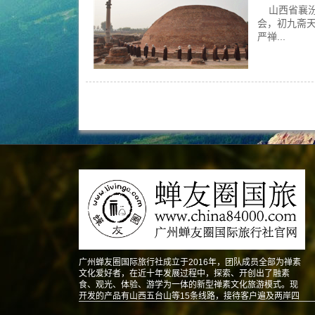
山西省襄汾
会，初九斋
严禅...
广州蝉友圈国际旅行社成立于2016年，团队成员全部为禅素
文化爱好者，在近十年发展过程中，探索、开创出了融素
食、观光、体验、游学为一体的新型禅素文化旅游模式。现
开发的产品有山西五台山等15条线路，接待客户遍及两岸四
地以及东南亚、北美、澳洲、欧洲等地。