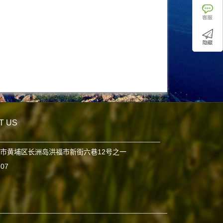
T US
市黄埔区长洲岛洪福市新街六巷12号之一
807