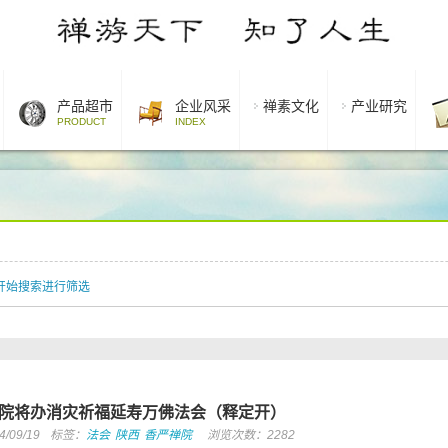
产品超市
企业风采
禅素文化
产业研究
PRODUCT
INDEX
开始搜索进行筛选
院将办消灾祈福延寿万佛法会（释定开）
09/19
标签：
法会
陕西
香严禅院
浏览次数：2282