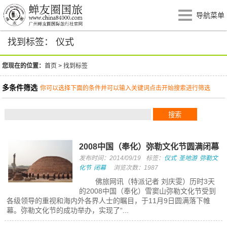
导航菜单
找到标签： 仪式
您现在的位置：
首页
>
找到标签
多条件筛选
你可以选择下面的条件并可以输入关键词点击开始搜索进行筛选
2008中国（奉化）弥勒文化节圆满闭幕
发布时间：2014/09/19
标签：
仪式
圣地游
弥勒文
化节
闭幕
浏览次数：1987
佛旅网讯（特派记者 刘庆雯）历时3天
的2008中国（奉化）雪窦山弥勒文化节受到
各级领导的重视和海内外各界人士的瞩目，于11月9日圆满落下帷
幕。弥勒文化节的成功举办，实现了“...