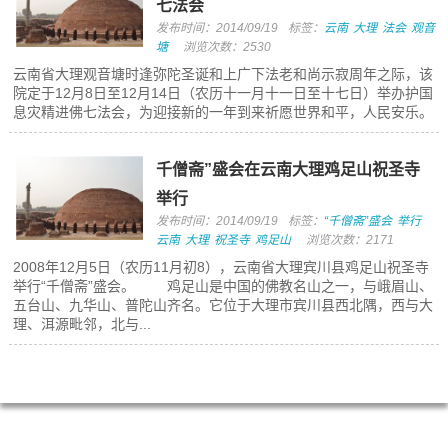
七法会
发布时间：2014/09/19
标签：
云南
大理
法会
观音
塘
浏览次数：2530
云南省大理观音塘时逢弥陀圣诞和上广下法老和尚示寂周年之际，该
院定于12月8日至12月14日（农历十一月十一日至十七日）举办护国
息灾精进佛七法会，为迎接新的一年到来祈愿世界和平，人民安乐。
千僧斋”盛会在云南大理鸡足山祝圣寺
举行
发布时间：2014/09/19
标签：
“千僧斋”盛会
举行
云南
大理
祝圣寺
鸡足山
浏览次数：2171
2008年12月5日（农历11月初8），云南省大理宾川县鸡足山祝圣寺
举行“千僧斋”盛会。 鸡足山是中国的佛教名山之一，与峨眉山、
五台山、九华山、普陀山齐名。它位于大理市宾川县西北隅，西与大
理、洱源毗邻，北与...