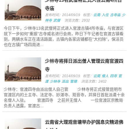
少林寺13名武僧将正式入住云南4所古
寺庙
发布时间：2014/09/19
标签：
云南
入住
古寺庙
少
林寺
武僧
浏览次数：2932
今日下午，少林寺13名武僧将正式进入官渡古镇4所寺庙，与官渡区
就下一步如何“重振”古寺威名进行会商，昨日下午记者在官渡古镇看
到，两辆水车正在清洁路面，古镇内各家店铺都在“大扫除”，保洁员
也在古镇广场四周进...
少林寺将择日派出僧人管理云南官渡四
寺
发布时间：2014/09/19
标签：
云南
僧人
四寺
官
渡
少林寺
派出
管理
浏览次数：2402
少林寺：官渡四寺由派出僧人自己管 少林寺将正式接管昆明市
官渡区内的土主寺、法定寺、妙湛寺、观音寺，并择日首批派遣十余
名僧人入驻。 官渡四寺 之前并无僧人 一位官渡区宗教局
负责人透露，官渡古...
云南省大理观音塘举办护国息灾精进佛