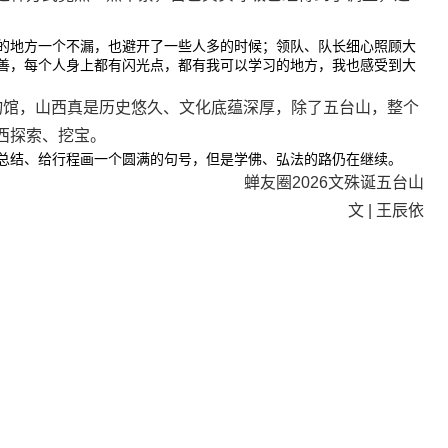
的地方一个不漏，也避开了一些人多的时候；领队、队长细心照顾大
善，每个人身上都有闪光点，都有我可以学习的地方，我也感受到大
物馆，山西真是历史悠久、文化底蕴深厚，除了五台山，整个
西探索、挖宝。
总结、给行程画一个圆满的句号，但是学佛、弘法的路仍在继续。
蝉友圈2026文殊诞五台山
文 | 王辰依