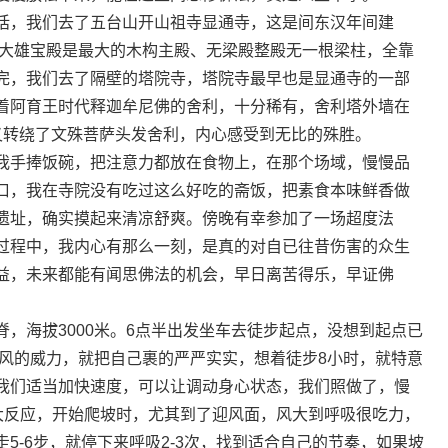
话，我们去了五台山开山祖寺显通寺，这是间东汉年间建
，大雄宝殿是最大的木构主殿、无梁殿整殿无一根梁柱，全靠
完，我们去了隔壁的塔院寺，塔院寺最早也是显通寺的一部
着阿育王时代释迦牟尼佛的舍利，十分稀有，舍利塔外墙在
又转绕了文殊菩萨头发舍利，内心感受到无比的殊胜。
我手捧饭碗，把注意力都放在食物上，在那个场域，慢慢品
口，我在寺院没有吃过这么好吃的斋饭，把素食本味鲜香做
遗址，确实摸起来清凉舒爽。傍晚有幸参加了一场超度法
过程中，我内心有那么一刻，是真的对自已往昔伤害的众生
益，未来都能有闻思佛法的机会，早日离苦得乐，早证佛
，海拔3000米。6点半出发坐车去徒步起点，没想到起点已
上风的威力，就把自己裹的严严实实，想着徒步8小时，就特意
我们适当加快速度，可以让调动身心状态，我们照做了，慢
多大反应，开始爬坡时，尤其到了迎风面，风大到呼吸很吃力，
5-6步，就停下来呼吸2-3次，找到适合自己的节奏，如果坡