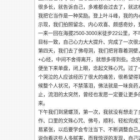
很多长，就告诉自己，多难都会过去了，就这
我把它当作是一种奖励。登上叶斗峰，我的内
示现，我们拍照留念、内心欢喜、颇感奇妙，
一来一回在海拔2500-3000米徒步22公
目标一致，自己心力大大提升、完成了一次很
第四天，我们去了佛母洞，我们把背靠着洞壁
+心经，中间不舍得离开，就想多得到些。念
便坐下来单盘，闭上眼，念起文殊心咒。过了
个哭泣的人应该经历了很大的痛苦，很希望得
候整个人状况，不禁落泪，佛法就是一味良药
止，流泪的太突然，曾经也发愿一定要让更多
来。
下午我们到黛螺顶，第一次，我就没有想走了
作、口里的文殊心咒、佛号，顺利、轻松完成
易紧张，以后要学会专注当下、不断调整自己
说你看这些人多腻害，而我惊讶的发现，自己