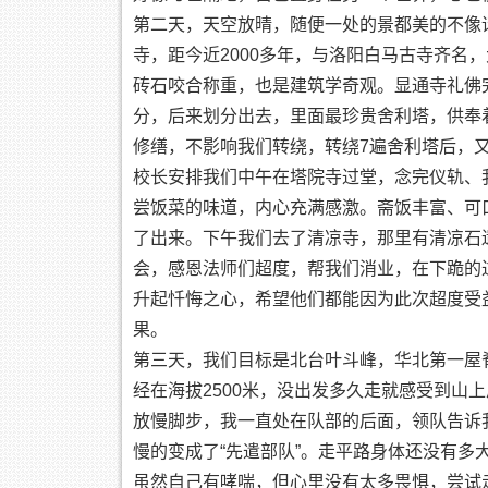
第二天，天空放晴，随便一处的景都美的不像
寺，距今近2000多年，与洛阳白马古寺齐名
砖石咬合称重，也是建筑学奇观。显通寺礼佛
分，后来划分出去，里面最珍贵舍利塔，供奉
修缮，不影响我们转绕，转绕7遍舍利塔后，
校长安排我们中午在塔院寺过堂，念完仪轨、
尝饭菜的味道，内心充满感激。斋饭丰富、可
了出来。下午我们去了清凉寺，那里有清凉石
会，感恩法师们超度，帮我们消业，在下跪的
升起忏悔之心，希望他们都能因为此次超度受
果。
第三天，我们目标是北台叶斗峰，华北第一屋脊
经在海拔2500米，没出发多久走就感受到山
放慢脚步，我一直处在队部的后面，领队告诉
慢的变成了“先遣部队”。走平路身体还没有
虽然自己有哮喘，但心里没有太多畏惧，尝试走