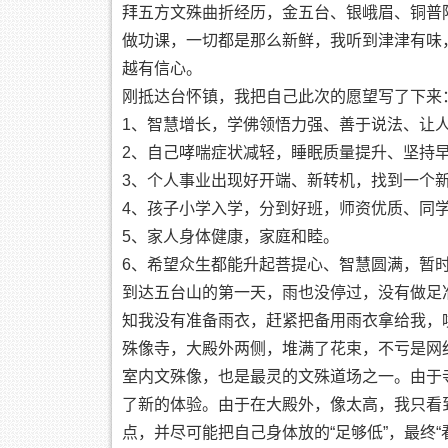
拜五方文殊曲折经历，金五台、银峨眉、铜普
做功课，一切都是那么新鲜，我听到津津有味
越有信心。
刚抵达台怀镇，我把自己此次的愿望写了下来
1、智慧增长，学佛领悟力强、善于说法、让
2、自己哮喘症状减轻，睡眠质量提升、坚持
3、个人事业出现好开端、新转机，找到一个
4、孩子小学入学，分到好班，师资优质、同
5、家人身体健康，家庭和睦。
6、希望众生都能升起菩提心、智慧圆满，暂
到达五台山的第一天，雨也没停过，没有做足
知我没有准备雨衣，赶紧把备用雨衣拿给我，
殊像寺，大殿外两侧，堆满了花束，不亏是网红
室内文殊像，也是最灵的文殊道场之一。由于
了新的体验。由于在大殿外，像太高，我只看
点，并尽可能把自己身体放的“足够低”，最终