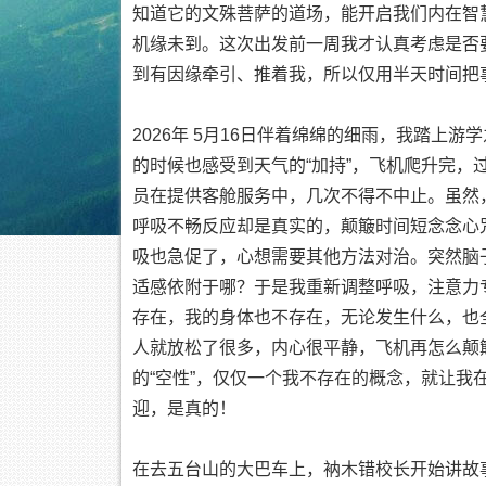
知道它的文殊菩萨的道场，能开启我们内在智慧
机缘未到。这次出发前一周我才认真考虑是否
到有因缘牵引、推着我，所以仅用半天时间把
2026年 5月16日伴着绵绵的细雨，我踏上
的时候也感受到天气的“加持”，飞机爬升完
员在提供客舱服务中，几次不得不中止。虽然
呼吸不畅反应却是真实的，颠簸时间短念念心
吸也急促了，心想需要其他方法对治。突然脑
适感依附于哪？于是我重新调整呼吸，注意力
存在，我的身体也不存在，无论发生什么，也
人就放松了很多，内心很平静，飞机再怎么颠
的“空性”，仅仅一个我不存在的概念，就让
迎，是真的！
在去五台山的大巴车上，衲木错校长开始讲故