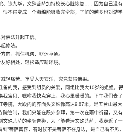
陀、铁九华，文殊菩萨加持校长心脏恢复……因为自己没有
，恨不得变成一个海绵能吸收完全部，了解的越多也对游学
：
人对佛法升起正信。
早起修法。
新方向，抓住机遇、财运亨通。
学友好相处，轻松适应新环境。
时减轻痛苦、享受人天安乐，究竟获得佛果。
准备的我，感受到组员的关爱，同组比我大10岁的姐姐，得
唤我宝贝、嘱咐我快点穿上，我心里暖暖的。下午我们去了
寺院，大殿内的荞面头文殊像高达9.87米，是五台山最大
寺院管制，我们只能在殿外参拜，第一次在雨中祈福，又有
到文殊菩萨的坐骑青狮，为了能看清文殊菩萨，我走近了一
“看到”菩萨真容，有时候不是菩萨不在身边，是自己看不见，