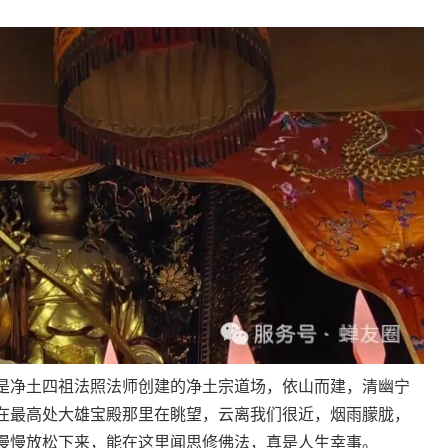
是净土四祖法照法师创建的净土宗道场，依山而建，清幽宁
在最高处大雄宝殿那里在眺望，云离我们很近，烟雨朦胧，
慢慢放松下来，能在这里闻思修佛法，真是人生幸事。