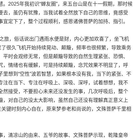
。2025年我初识“蝉友圈”，来五台山是在十一假期，那时候
要去，虽仍有犹豫，当我试着全然放下自己的思维，竟感受
事宜定下了，整个过程顺利，感恩诸佛菩萨的加持、指引。
游学之旅，俗话说出门遇雨水便是财，内心更加欢喜了，坐飞机
，过了很久飞机开始持续晃动、颠簸，频率也很频繁，导致乘务
，平时会观修无常，但是颠簸导致的自然生理紧张、恐惧、
咒，情绪也有缓解，可是持续颠簸，念咒效果不明显了，呼
子里想到“空性”波若智慧，如果根本没有我，当下的紧张、不
专注在当下、专注在呼吸上、深吸、深呼，试着想想，我不
全然接受，不要担心未来还没发生的事，几次呼吸后，整个
簸，对自己的没太大影响，虽然自己还没有理解真正意义上
我在关键时刻内心自在，原来梦参老和尚说的，文殊菩萨千里相
事，清凉山的由来、五爷的故事、文殊菩萨示现，乾隆皇帝