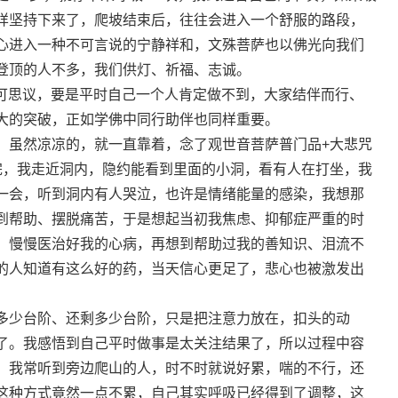
样坚持下来了，爬坡结束后，往往会进入一个舒服的路段，
心进入一种不可言说的宁静祥和，文殊菩萨也以佛光向我们
登顶的人不多，我们供灯、祈福、志诚。
里，不可思议，要是平时自己一个人肯定做不到，大家结伴而行、
大的突破，正如学佛中同行助伴也同样重要。
，虽然凉凉的，就一直靠着，念了观世音菩萨普门品+大悲咒
完，我走近洞内，隐约能看到里面的小洞，看有人在打坐，我
一会，听到洞内有人哭泣，也许是情绪能量的感染，我想那
到帮助、摆脱痛苦，于是想起当初我焦虑、抑郁症严重的时
，慢慢医治好我的心病，再想到帮助过我的善知识、泪流不
的人知道有这么好的药，当天信心更足了，悲心也被激发出
多少台阶、还剩多少台阶，只是把注意力放在，扣头的动
了。我感悟到自己平时做事是太关注结果了，所以过程中容
。我常听到旁边爬山的人，时不时就说好累，喘的不行，还
这种方式竟然一点不累，自己其实呼吸已经得到了调整，这