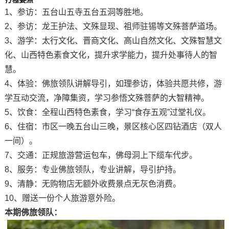
行程要点
1、参访：
五台山五寺
五台五洞等胜地。
2、参访：龙王护法、文殊显现、祖师驻锡等
文殊菩萨
道场。
3、游学：太行文化、晋商文化、高山自然文化、文殊智慧文
化、山西特色素食文化，提升求学能力，提升处事待人的智
慧。
4、体验：佛旅领队讲解导引，如理参访，体验共愿共修，游
学互动交流，净障集资，学习参悟文殊菩萨的大智精神。
5、饮食：全程山西特色素食，学习“食存五观”过堂礼仪。
6、住宿：市区一晚五台山三晚，景区核心区四钻酒店（双人
一间）。
7、交通：正规旅游营运包车，佛母洞上下缆车代步。
8、服务：专业佛旅领队，专业讲解，导引护持。
9、清静：无购物店无额外收费景点无灰色消费。
10、赠送一份个人旅游意外险。
本期佛旅领队：