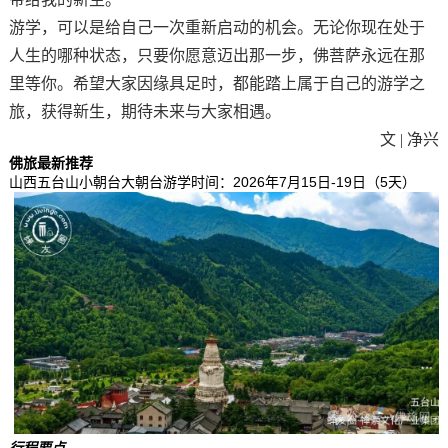
游学，
可以是
给自己一次重新启动的机会。无论你现在处于
人生的哪种状态，只要你愿意迈出那一步，
佛菩萨永远
在那
里等你。希望大家因缘具足时，都能踏上属于自己的游学之
旅，获得新生
，
期待未来与
大家
相遇。
文 | 净兴
佛旅最新推荐
山西五台山小朝台大朝台游学
时间：2026年7月15日-19日（5天）