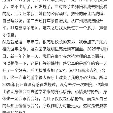
了，说不出话
了
，还发烧了，当时是余老师陪着我去医院看
的病，后面还带我回她住的公寓酒店，把她的床让给我睡，
自己睡沙发。第二天还打车亲自陪我，从广州把我送回开
平，非常感恩余老师。
这次之后我大概过了一个多月，声音
才恢复。
然后就是这一年年底，很感恩校长的安排，我参加了广东六
祖的游学之旅，这次回来我明显感觉到有回血。
2025
年
月
1
1
日
，新一年的第一天
，我们在
南华寺
六祖大师的真身面前，
可以想像一下，这是何等的殊胜！
感觉真的是新年的第一天
开了一个好头
。
后面
接着
参加了
5
次，其中有两次去的五台
山，这一连串的游学很大程序上改变了我的身心状态。
所以
2025
年我还真没有感冒发烧过，没有去过一次医院，也算是
比较切身体会到去游学带来的身心康养。心情变得舒畅，身
体也一定会跟着变好，而且不仅仅是心情舒畅，而是从自己
的认知上慢慢改变的，所以作用力可能更大。
这就是去游学
带给我的新生。