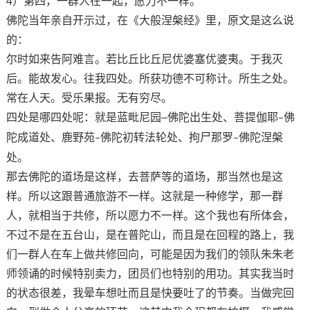
4）
第四，一群人在一起，
愿力不一样。
佛陀当年
亲自开示
过，
在
《大般涅槃经》
里，
原文是这么说
的：
尔时如来告阿难言。若比丘比丘尼优婆塞优婆夷。于我灭
后。能故发心。往我四处。所获功德不可称计。所生之处。
常在人天。受乐果报。无有穷尽。
四处是哪四处呢：就是
蓝毗尼园
–
佛陀出生处、菩提伽耶
佛
–
陀成道处、鹿野苑
佛陀初转法轮处、拘尸那罗
佛陀涅槃
–
–
处。
那
去佛陀的道场是这样，去菩萨
等
的
道场
，那当然也是这
样。所以这跟普通旅游不一样。这
就
是一种修学，那一群
人，就相当于共修
，所以愿力不一样
。这个我也有所体会，
不过不是在五台山，是在普陀山，而且是在回程的路上，我
们一群人在车上做共修回向，可能是因为我们的领队朱朱老
师领诵的时候特别卖力，团员们也特别的用功
。其实
我当时
的状态很差，我晕车想吐而且
是
快要吐了的节奏
。当做完回