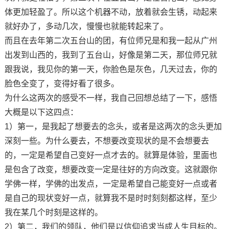
体更加轻盈了。所以这个机器不动，放着就会生锈，动起来
就好办了，多动几次，慢慢也就能转起来了。
而且在去年第二次五台山的团，有位师兄是和我一起从广州
出发到山西的，我到了五台山，好像是第二天，那位师兄就
跟我说，我见你的第一天，你脸色是灰色，几天过去，你的
脸色全变了，变得好看了很多。
为什么这两次的感受不一样，我自己回想总结了一下
，感悟
大概是以下这四点
：
1
）第一
，
是我起了想要去的念头
，或者是这两次的念头更加
深刻一些
。为什么要去，不想要改变现状的是不会想要去
的，一定是希望自己变好一点才去的。就算是体验，里面也
是包含了改变，想要改变一定是往好的方向改变。这就跟你
学佛一样，学佛的出发点，一定是希望自己能变好一点或者
是自己的现状变好一点，就算我不是时时刻刻都这样，至少
我在某几个时刻是这样的。
2
）第二，
我们的领队
，
他们是以信仰追求当成人生目标的。