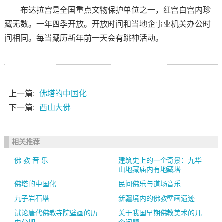
布达拉宫是全国重点文物保护单位之一，红宫白宫内珍
藏无数。一年四季开放。开放时间和当地企事业机关办公时
间相同。每当藏历新年前一天会有跳神活动。
上一篇:
佛塔的中国化
下一篇:
西山大佛
相关推荐
佛 教 音 乐
建筑史上的一个奇景：九华
山地藏庙内有地藏塔
佛塔的中国化
民间佛乐与道场音乐
九子岩石塔
新疆境内的佛教壁画遗迹
试论唐代佛教寺院壁画的历
关于我国早期佛教美术的几