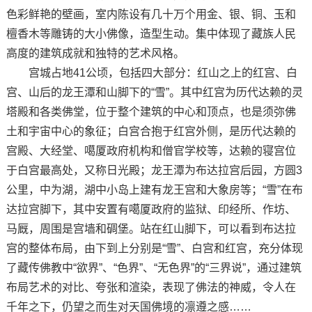
色彩鲜艳的壁画，室内陈设有几十万个用金、银、铜、玉和
檀香木等雕铸的大小佛像，造型生动。集中体现了藏族人民
高度的建筑成就和独特的艺术风格。
宫城占地41公顷，包括四大部分：红山之上的红宫、白
宫、山后的龙王潭和山脚下的“雪”。其中红宫为历代达赖的灵
塔殿和各类佛堂，位于整个建筑的中心和顶点，也是须弥佛
土和宇宙中心的象征；白宫合抱于红宫外侧，是历代达赖的
宫殿、大经堂、噶厦政府机构和僧官学校等，达赖的寝宫位
于白宫最高处，又称日光殿；龙王潭为布达拉宫后园，方圆3
公里，中为湖，湖中小岛上建有龙王宫和大象房等；“雪”在布
达拉宫脚下，其中安置有噶厦政府的监狱、印经所、作坊、
马厩，周围是宫墙和碉堡。站在红山脚下，可以看到布达拉
宫的整体布局，由下到上分别是“雪”、白宫和红宫，充分体现
了藏传佛教中“欲界”、“色界”、“无色界”的“三界说”，通过建筑
布局艺术的对比、夸张和渲染，表现了佛法的神威，令人在
千年之下，仍望之而生对天国佛境的凛遵之感……