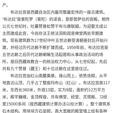
产。
布达拉宫是西藏自治区内最完整最宏伟的一座古建筑。
“布达拉”是普陀罗（普陀）的译音，意即菩萨住的宫殿，相传
公元七世纪时，吐蕃赞普松赞干布与唐联姻，为迎娶文成公
主而建成此宫，今尚存法王修法洞和观音佛堂两处早期建
筑。现有建筑群为17世纪中叶五世达赖受清朝册封后开始兴
建，并经过历代达赖不断扩建而成。1959年前，布达拉宫是
五世达赖之后历代达赖喇嘛生活起居和从事政治活动的场
所，是旧西藏政教合一的统治权力中心，从七世纪起，先后
共有九个赞普（藏王）和十位达赖在这里居住过。
布达拉宫由红山南麓奠基，缘山而上，依势迭砌，从平
地直达山顶，几乎占了整座玛布山（红山）。布达拉宫高117
米，东西长360米，外观13层，实为9层，面积约12万平方
米，殿宇巍峨，金顶辉煌，共有佛堂、经堂、灵塔殿、习经
室15000多间（按西藏建筑计算办法以柱计算）。整个建筑系
石木结构。用块块方石垒砌，高大宽敞的殿堂墙上绘有各种