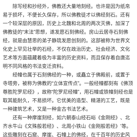
除写经和抄经外，佛教还大量地刻经。也许是因为纸帛
易于损坏，不便长久保存，所以佛教徒才以佛经刻石。还有
一个较深层的原因，历史上北魏和北周的两次灭佛，加深了
佛教徒的“末法”思想，遂发愿石刻佛经。房山云居寺石刻佛
经，就是由慧思的弟子静琉发愿创刻的。这部被称为世界文
化史上罕见壮举的石经，不仅在政治历史、社会经济、文化
艺术等方面蕴藏着极为丰富的历史资料，而且保存着自唐迄
明不同风格的书法变迁资料。
经幢也属于石刻佛经的一种，或矗立于佛殿前，或置于
寺塔旁，被称为佛教的“立体宣传点”。一般经幢都刻有《佛顶
尊胜陀罗尼经》，故称“陀罗尼经幢”，用石幢或铁幢刻经也是
取其能耐久，不易损坏。它优美的造型、精湛的工艺，既是
一种建筑艺术，又是一种金古书法艺术。
还有一种摩崖刻经，如六朝泰山经石峪《金刚经》、北
齐水牛山《文殊般若经》、北周小铁山《金刚般若经》’等。
这些雕刻在石窟、摩崖、石幢上的佛经，在千百年的历史风