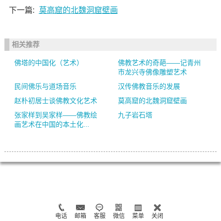
下一篇:
莫高窟的北魏洞窟壁画
相关推荐
佛塔的中国化（艺术）
佛教艺术的奇葩——记青州
市龙兴寺佛像雕塑艺术
民间佛乐与道场音乐
汉传佛教音乐的发展
赵朴初居士谈佛教文化艺术
莫高窟的北魏洞窟壁画
张家样到吴家样——佛教绘
九子岩石塔
画艺术在中国的本土化...
电话
邮箱
客服
微信
菜单
关闭