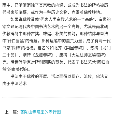
雨中，已渐渐消蚀了其宗教的内涵，或成为书法的碑帖被历
代书家所临摹，或作为一种历史文物，点缀着佛教胜地。
如果说佛教造像“代表人类宗教艺术的一个高峰”，造像的
铭文题记则代表中国书法艺术的另一个高峰。尤其是南北朝
佛教碑刻中那种古拙、雄健、朴美的神韵，那种结体与章法
中“计白当黑”的奇趣，那种运笔中的蛮荒力量；成了有清一代
书家“尚碑”的楷模。着名的如北齐《崇因寺碑》、魏碑《龙门
二十品》、隋碑《龙藏寺碑》、唐碑《大达法师玄秘塔碑》
等。后世碑学家对碑刻题跋的赞美，代表了书法艺术“回归自
然”的审美倾向。
书法由于佛教的开展、活动而得以保存、流传，佛法又
由于书法艺术
上一篇:
普陀山寺院里的孝行图