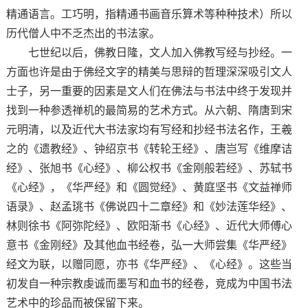
精通语言。工巧明，指精通书画音乐算术等种种技术）所以
历代僧人中不乏杰出的书法家。
七世纪以后，佛教日隆，文人加入佛教写经与抄经。一
方面也许是由于佛经文字的精美与思辩的哲理深深吸引文人
士子，另一重要的因素是文人们在佛法与书法中终于发现并
找到一种参透禅机的最简易的艺术方式。从六朝、隋唐到宋
元明清，以及近代大书法家均有写经和抄经书法名作，王羲
之的《遗教经》、钟绍京书《转轮王经》、唐岂写《维摩诘
经》、张旭书《心经》、柳公权书《金刚般若经》、苏轼书
《心经》，《华严经》和《圆觉经》、黄庭坚书《文益禅师
语录》、赵孟珧书《佛说四十二章经》和《妙法莲华经》、
林则徐书《阿弥陀经》、欧阳渐书《心经》、近代大师傅心
意书《金刚经》及其他血书经卷，弘一大师尝集《华严经》
经文为联，以赠同愿，亦书《华严经》、《心经》。这些当
初发自一种宗教虔诚而墨写和血书的经卷，竞成为中国书法
艺术中的珍品而被保留下来。