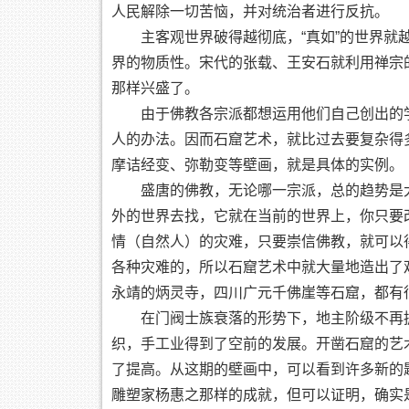
人民解除一切苦恼，并对统治者进行反抗。
主客观世界破得越彻底，“真如”的世界就越
界的物质性。宋代的张载、王安石就利用禅宗
那样兴盛了。
由于佛教各宗派都想运用他们自己创出的学
人的办法。因而石窟艺术，就比过去要复杂得
摩诘经变、弥勒变等壁画，就是具体的实例。
盛唐的佛教，无论哪一宗派，总的趋势是大
外的世界去找，它就在当前的世界上，你只要
情（自然人）的灾难，只要崇信佛教，就可以
各种灾难的，所以石窟艺术中就大量地造出了
永靖的炳灵寺，四川广元千佛崖等石窟，都有
在门阀士族衰落的形势下，地主阶级不再拥有
织，手工业得到了空前的发展。开凿石窟的艺
了提高。从这期的壁画中，可以看到许多新的
雕塑家杨惠之那样的成就，但可以证明，确实