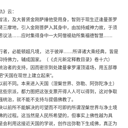
轨》云：
法，及大普贤金刚萨捶他受用身，智则于现生迂逢曼荼罗
贤三摩地，引入金刚菩萨入其身中，由加持威神力故，于须
思议法……应时集得身中一大阿僧褆劫所集福德智慧……
者，必能顿超凡境， 达于彼岸……所译诸大乘经典，皆是
仰持佛力，辅成国家。（《贞元新定释教目录》卷十六）
治者的支持，因而密宗到处建曼拿罗灌顶道场，用五部尊
“天国在现世上建立起来”。
前不同。本来进入天国（涅槃世界、弥勒、阿弥陀净土）
这些宗派，都力图把这张支票开得人人可以得到，这对争取
强统治，就不能不支持与提倡佛教了。
以前所不能解决的可望而不可即的所谓涅槃世界与净土境
佛的过程。这当然是人民所希望的，但事实上佛性越为具
是会利用这接近天国的学说，创作出弥勒下生成佛，真正为