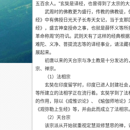
五百余人。”玄奘是译经，也曾得到了太宗的
武周时的佛教更为盛行，传教的佛教徒，伪
经》中有佛授日光天子长寿天女记，当于支那
经》，盛言神皇授命之事，也就是薛怀义等所
革命称周”的符讥。武则天有了这样的经典根据
难陀、义净、菩提流志等的译经事业，请法藏
展起来。
初唐以来的天台宗与净土教是十分发达的，
宗、禅宗。
（1）法相宗
玄奘在印度留学时，印度已进人封建社会，
等所建立的法相学正在流行着。玄奘学到了法
的作用，除以《成惟识论》、《瑜伽师地论》
《观弥勒上生经》等，并由此而成立了法相宗
（2）天台宗
该宗派从开始就重视定慧双修慧思的禅，认为