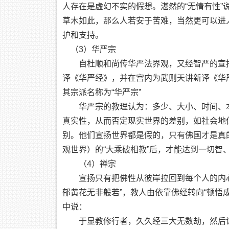
人存在是虚幻不实的假想。湛然的“无情有性
草木如此，那么人若安于苦难，当然更可以进
护和支持。
（3）华严宗
自杜顺和尚传华严法界观，又经智严的宣扬
译《华严经》，并在宫内为武则天讲新译《华
其宗派名称为“华严宗”
华严宗的教理认为：多少、大小、时间、本
真实性，从而否定现实世界的差别，如社会地
别。他们宣扬世界都是假的，只有佛国才是真
观世界）的“大乘破相教”后，才能达到一切智
（4）禅宗
宣扬只有把佛性从彼岸拉回到每个人的内心
郁黄花无非般若”，教人由依靠佛经转向“顿悟
中说：
于显教修行者，久久经三大无数劫，然后证