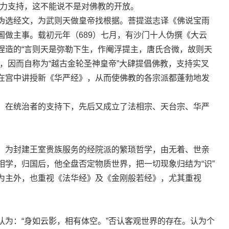
大力支持，这不能说不是对佛教的开放。
选经文，为武则天做皇帝找根据。菩提滋志译《佛说宝雨
国做主事。载初元年（689）七月，有沙门十人伪撰《大云
捏造的“言则天是弥勒下生，作阉浮提主，唐氏合微，故则天
，因而自称为“越古金轮圣神皇帝”大肆提倡佛教，支持实叉
在宫中讲授新《华严经》，从而使佛教的各宗派都蓬勃地发
在统治者的支持下，先后又成立了法相宗、天台宗、华严
为封建王室贵族服务的经院派的繁琐哲学，由无着、世亲
相学，归国后，他全盘否定物质世界，把一切现象归结为“识”
为主外，也重视《法华经》及《金刚般若经》，尤其重视
。
：“身如云影，相有体空。”否认客观世界的存在。认为个