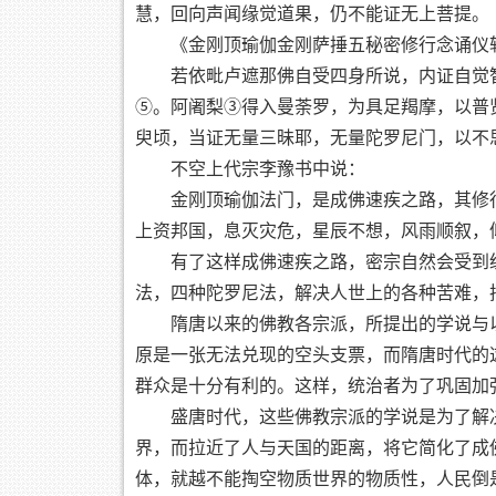
慧，回向声闻缘觉道果，仍不能证无上菩提。
《金刚顶瑜伽金刚萨捶五秘密修行念诵仪
若依毗卢遮那佛自受四身所说，内证自觉智
⑤。阿阇梨③得入曼荼罗，为具足羯摩，以普
臾顷，当证无量三昧耶，无量陀罗尼门，以不
不空上代宗李豫书中说：
金刚顶瑜伽法门，是成佛速疾之路，其修行
上资邦国，息灭灾危，星辰不想，风雨顺叙，
有了这样成佛速疾之路，密宗自然会受到统
法，四种陀罗尼法，解决人世上的各种苦难，把
隋唐以来的佛教各宗派，所提出的学说与以
原是一张无法兑现的空头支票，而隋唐时代的
群众是十分有利的。这样，统治者为了巩固加
盛唐时代，这些佛教宗派的学说是为了解决
界，而拉近了人与天国的距离，将它简化了成
体，就越不能掏空物质世界的物质性，人民倒