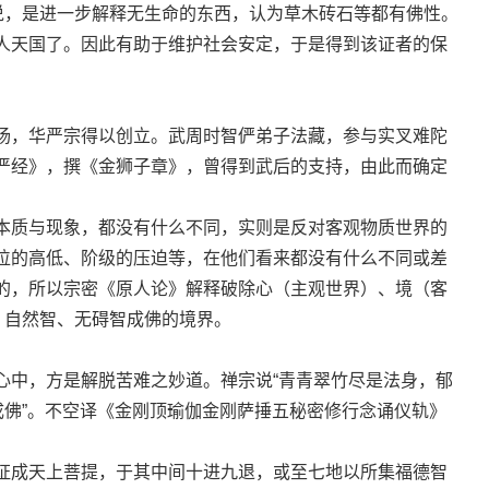
”说，是进一步解释无生命的东西，认为草木砖石等都有佛性。
人天国了。因此有助于维护社会安定，于是得到该证者的保
，华严宗得以创立。武周时智俨弟子法藏，参与实叉难陀
严经》，撰《金狮子章》，曾得到武后的支持，由此而确定
质与现象，都没有什么不同，实则是反对客观物质世界的
位的高低、阶级的压迫等，在他们看来都没有什么不同或差
的，所以宗密《原人论》解释破除心（主观世界）、境（客
、自然智、无碍智成佛的境界。
中，方是解脱苦难之妙道。禅宗说“青青翠竹尽是法身，郁
成佛”。不空译《金刚顶瑜伽金刚萨捶五秘密修行念诵仪轨》
成天上菩提，于其中间十进九退，或至七地以所集福德智