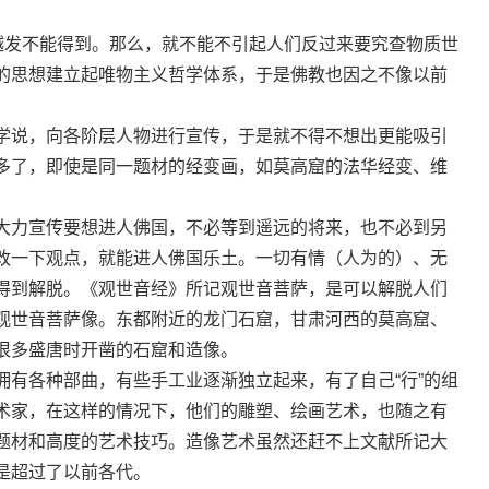
发不能得到。那么，就不能不引起人们反过来要究查物质世
的思想建立起唯物主义哲学体系，于是佛教也因之不像以前
说，向各阶层人物进行宣传，于是就不得不想出更能吸引
多了，即使是同一题材的经变画，如莫高窟的法华经变、维
力宣传要想进人佛国，不必等到遥远的将来，也不必到另
改一下观点，就能进人佛国乐土。一切有情（人为的）、无
得到解脱。《观世音经》所记观世音菩萨，是可以解脱人们
观世音菩萨像。东都附近的龙门石窟，甘肃河西的莫高窟、
很多盛唐时开凿的石窟和造像。
各种部曲，有些手工业逐渐独立起来，有了自己“行”的组
术家，在这样的情况下，他们的雕塑、绘画艺术，也随之有
题材和高度的艺术技巧。造像艺术虽然还赶不上文献所记大
是超过了以前各代。