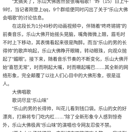
“太搞笑了，乐山大佛居然会张嘴唱歌！”昨（15）日上午
9时，当记者刚登上qq，9个群组便同时闪出了关于“乐山大佛
会唱歌”的讨论信息。
在这段长为1分49秒的动画视频中，伴随着“咚咚锵锵”的
前奏音乐，乐山大佛开始摇头晃脑，嘴角微微上翘，眉毛时
不时上下移动，其表情看起来很是陶醉。而当“乐山的男的长
得帅”的歌声响起，乐山大佛睁开眼睛，转动眼珠，向观众抛
起了“媚眼”。接下来，随着音乐节奏的不断变化，乐山大佛开
始“喜怒无常”，时而咧起大嘴，时而噘起嘴巴……其全新的网
络形象，完全颠覆了以往人们心目中的大佛形象，很是逗
人。
大佛唱歌
歌词尽显“乐山味”
“乐山的男的长得帅，叫花儿看到钱口袋。乐山的女的好
漂亮，打麻将专门吃内杠……”除了全新形象令人感到惊奇
外，乐山大佛极具“乐山味”的演唱也令网友忍俊不禁。