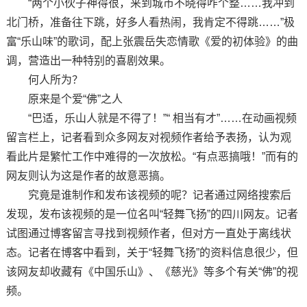
“两个小伙子神得很，来到城市不晓得咋个整……我冲到
北门桥，准备往下跳，好多人看热闹，我肯定不得跳……”极
富“乐山味”的歌词，配上张震岳失恋情歌《爱的初体验》的曲
调，营造出一种特别的喜剧效果。
何人所为？
原来是个爱“佛”之人
“巴适，乐山人就是不得了！”“ 相当有才”……在动画视频
留言栏上，记者看到众多网友对视频作者给予表扬，认为观
看此片是繁忙工作中难得的一次放松。“有点恶搞哦！”而有的
网友则认为这是作者的故意恶搞。
究竟是谁制作和发布该视频的呢？记者通过网络搜索后
发现，发布该视频的是一位名叫“轻舞飞扬”的四川网友。记者
试图通过博客留言寻找到视频作者，但对方一直处于离线状
态。记者在博客中看到，关于“轻舞飞扬”的资料信息很少，但
该网友却收藏有《中国乐山》、《慈光》等多个有关“佛”的视
频。