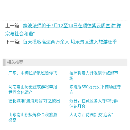
上一篇:
静波法师将于7月12至14日在顺德紫云阁宣讲“禅
宗与社会和谐”
下一篇:
每天揽客高达两万余人 峨乐景区进入旅游旺季
相关推荐
广东：中甸拉萨航班暂停飞
拉萨将着力开发淡季旅游市
场
河南嵩山历史建筑群将申报
陈晓旭550万元买下商场建寺
世界文化遗产
庙
德化城雕“渡海观音”呼之欲出
近日，在藏区各大寺举行酥
油花灯会
山东南山积极筹备金秋旅游
大明寺西花园新姿”迎客”
盛宴