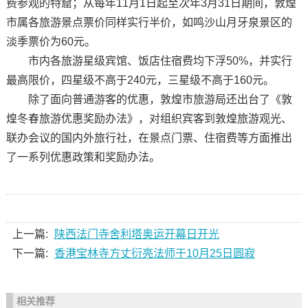
费参观的特窟；从每年11月1日起至次年3月31日期间，敦煌
市属各旅游景点票价同样实行半价，如鸣沙山月牙泉景区的
淡季票价为60元。
市内各旅游星级宾馆、饭店住宿费均下浮50%，并实行
最高限价，四星级不高于240元，三星级不高于160元。
除了面向普通游客的优惠，敦煌市旅游局还出台了《敦
煌冬春旅游优惠奖励办法》，对组织宾客到敦煌旅游观光、
联办会议的国内外旅行社，在景点门票、住宿费等方面推出
了一系列优惠政策和奖励办法。
上一篇:
陕西法门寺舍利塔奥运开幕日开光
下一篇:
香港宝林寺方丈衍亮法师于10月25日圆寂
相关推荐