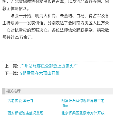
杨，河北省佛教协会秘书长肖占军，以及河北省各寺院、佛
教团体与信众。
法会一开始，明海大和尚、朱燕增、白杨、肖占军及各
主持法师一一发表讲话，分别表达了要同南方灾区人民万众
一心对抗雪灾的坚强决心。各位法师信众踊跃捐款，捐款数
额共计25万余元。
上一篇:
广州站旅客已全部登上返家火车
下一篇:
9组雪雕在六顶山开雕
相关推荐
古老传说:延寿寺
阿富汗石窟惊现世界最古老
油画
西安都城隍庙盛况重现
北京怀柔区圣泉寺对外开放