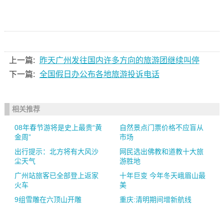
上一篇:
昨天广州发往国内许多方向的旅游团继续叫停
下一篇:
全国假日办公布各地旅游投诉电话
相关推荐
08年春节游将是史上最贵“黄
自然景点门票价格不应盲从
金周”
市场
出行提示：北方将有大风沙
网民选出佛教和道教十大旅
尘天气
游胜地
广州站旅客已全部登上返家
十年巨变 今年冬天峨眉山最
火车
美
9组雪雕在六顶山开雕
重庆:清明期间增新航线