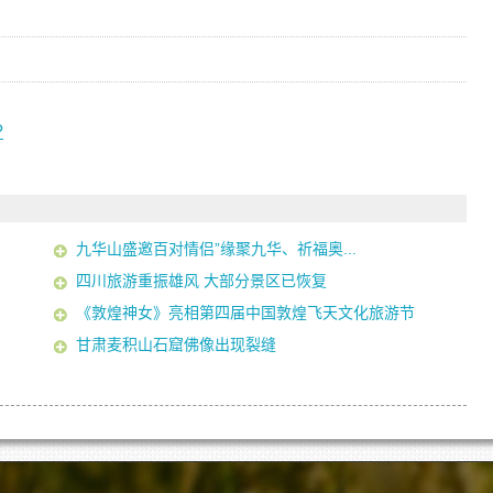
?
九华山盛邀百对情侣”缘聚九华、祈福奥...
四川旅游重振雄风 大部分景区已恢复
《敦煌神女》亮相第四届中国敦煌飞天文化旅游节
甘肃麦积山石窟佛像出现裂缝