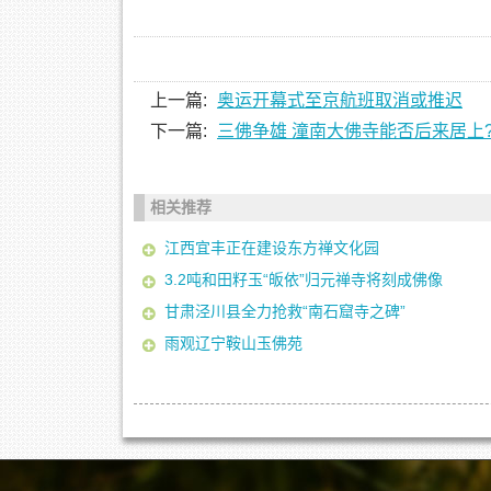
上一篇:
奥运开幕式至京航班取消或推迟
下一篇:
三佛争雄 潼南大佛寺能否后来居上
相关推荐
江西宜丰正在建设东方禅文化园
3.2吨和田籽玉“皈依”归元禅寺将刻成佛像
甘肃泾川县全力抢救“南石窟寺之碑”
雨观辽宁鞍山玉佛苑