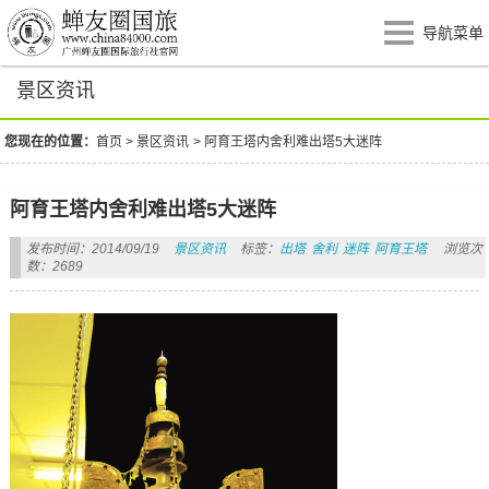
导航菜单
景区资讯
您现在的位置：
首页
>
景区资讯
>
阿育王塔内舍利难出塔5大迷阵
阿育王塔内舍利难出塔5大迷阵
发布时间：2014/09/19
景区资讯
标签：
出塔
舍利
迷阵
阿育王塔
浏览次
数：2689