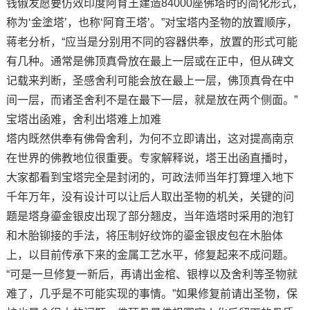
钱俶发愿要仿效印度阿育王建造84000座佛塔时的简化形式，
称为‘金塗塔’，也称‘阿育王塔’。”对宝塔内圣物的放置顺序，
蒋老分析，“应当是分别用不同的容器供奉，放置的形式可能
有几种。通常是佛顶真骨放在最上一层或在正中，但从碑文
记载来判断，圣感舍利可能会放在最上一层，佛顶真骨在中
间一层，而诸圣舍利不是在最下一层，就是放在两个侧面。”
宝塔出函难，舍利出塔难上加难
塔内既然供奉有佛骨舍利，为何不立即请出，这对提高南京
在世界的佛教地位很重要。专家解释说，塔王出函直播时，
大家都看到宝塔完全是封闭的，可政法师当年打算埋入地下
千年万年，没有设计可以让后人取出圣物的机关，关键的问
题是塔身鎏金银皮出现了部分翘皮，当年造塔时采用的泡钉
和木胎铆接的手法，将压制好纹饰的鎏金银皮包在木胎体
上，以目前传承下来的金属工艺水平，修复起来不成问题。
“可是一旦修复一新后，再请出金棺、银椁以及舍利等圣物就
难了，几乎是不可能实现的事情。”如果修复前请出圣物，保