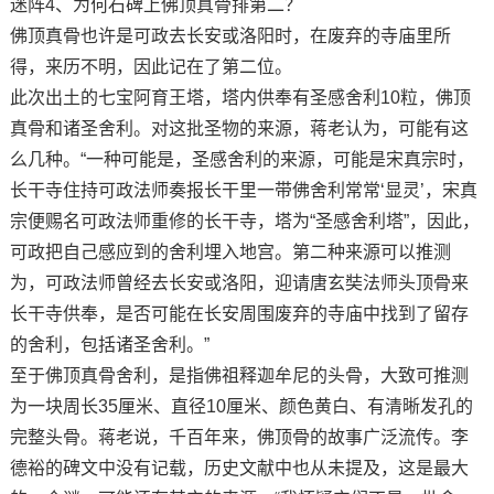
迷阵4、为何石碑上佛顶真骨排第二？
佛顶真骨也许是可政去长安或洛阳时，在废弃的寺庙里所
得，来历不明，因此记在了第二位。
此次出土的七宝阿育王塔，塔内供奉有圣感舍利10粒，佛顶
真骨和诸圣舍利。对这批圣物的来源，蒋老认为，可能有这
么几种。“一种可能是，圣感舍利的来源，可能是宋真宗时，
长干寺住持可政法师奏报长干里一带佛舍利常常‘显灵’，宋真
宗便赐名可政法师重修的长干寺，塔为“圣感舍利塔”，因此，
可政把自己感应到的舍利埋入地宫。第二种来源可以推测
为，可政法师曾经去长安或洛阳，迎请唐玄奘法师头顶骨来
长干寺供奉，是否可能在长安周围废弃的寺庙中找到了留存
的舍利，包括诸圣舍利。”
至于佛顶真骨舍利，是指佛祖释迦牟尼的头骨，大致可推测
为一块周长35厘米、直径10厘米、颜色黄白、有清晰发孔的
完整头骨。蒋老说，千百年来，佛顶骨的故事广泛流传。李
德裕的碑文中没有记载，历史文献中也从未提及，这是最大