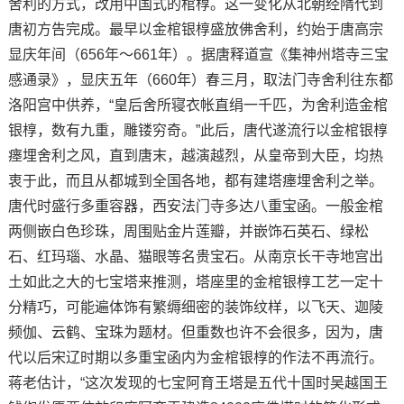
舍利的方式，改用中国式的棺椁。这一变化从北朝经隋代到
唐初方告完成。最早以金棺银椁盛放佛舍利，约始于唐高宗
显庆年间（656年～661年）。据唐释道宣《集神州塔寺三宝
感通录》，显庆五年（660年）春三月，取法门寺舍利往东都
洛阳宫中供养，“皇后舍所寝衣帐直绢一千匹，为舍利造金棺
银椁，数有九重，雕镂穷奇。”此后，唐代遂流行以金棺银椁
瘗埋舍利之风，直到唐末，越演越烈，从皇帝到大臣，均热
衷于此，而且从都城到全国各地，都有建塔瘗埋舍利之举。
唐代时盛行多重容器，西安法门寺多达八重宝函。一般金棺
两侧嵌白色珍珠，周围贴金片莲瓣，并嵌饰石英石、绿松
石、红玛瑙、水晶、猫眼等名贵宝石。从南京长干寺地宫出
土如此之大的七宝塔来推测，塔座里的金棺银椁工艺一定十
分精巧，可能遍体饰有繁缛细密的装饰纹样，以飞天、迦陵
频伽、云鹤、宝珠为题材。但重数也许不会很多，因为，唐
代以后宋辽时期以多重宝函内为金棺银椁的作法不再流行。
蒋老估计，“这次发现的七宝阿育王塔是五代十国时吴越国王