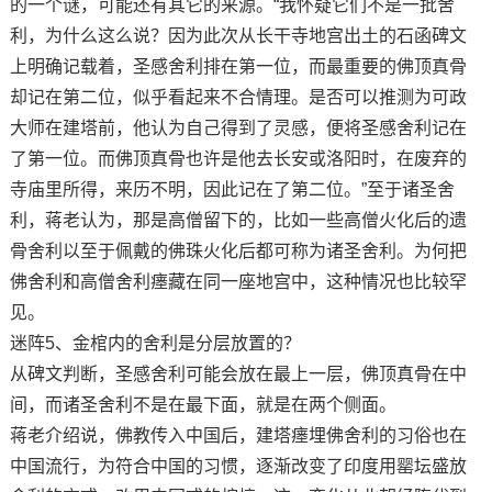
的一个谜，可能还有其它的来源。“我怀疑它们不是一批舍
利，为什么这么说？因为此次从长干寺地宫出土的石函碑文
上明确记载着，圣感舍利排在第一位，而最重要的佛顶真骨
却记在第二位，似乎看起来不合情理。是否可以推测为可政
大师在建塔前，他认为自己得到了灵感，便将圣感舍利记在
了第一位。而佛顶真骨也许是他去长安或洛阳时，在废弃的
寺庙里所得，来历不明，因此记在了第二位。”至于诸圣舍
利，蒋老认为，那是高僧留下的，比如一些高僧火化后的遗
骨舍利以至于佩戴的佛珠火化后都可称为诸圣舍利。为何把
佛舍利和高僧舍利瘗藏在同一座地宫中，这种情况也比较罕
见。
迷阵5、金棺内的舍利是分层放置的？
从碑文判断，圣感舍利可能会放在最上一层，佛顶真骨在中
间，而诸圣舍利不是在最下面，就是在两个侧面。
蒋老介绍说，佛教传入中国后，建塔瘗埋佛舍利的习俗也在
中国流行，为符合中国的习惯，逐渐改变了印度用罂坛盛放