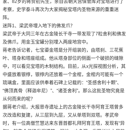
家、82岁的蒋赞初先生，亲自去朝天宫保管库对宝塔进行了
考察，史学泰斗再次为大家揭秘宝塔内圣物来源的重重迷
阵。
迷阵1、梁武帝埋入地下的佛发爪？
梁武帝于大同三年在古金陵长干寺一带发现了7粒舍利和佛发
及佛爪，用金玉宝罐分别埋入两座地宫中。
蒋老告诉记者，七宝鎏金塔是分开组装的，由塔刹、三花蕉
叶、塔身和塔座组成。他从塔身部位的侧面一个破损的缝隙
中，可以看见宝塔的木制结构。目前，从x光探视图分析，其
中盛放着银椁，银椁内还放着一个金棺，金棺内可能有一个
琉璃盒，里面应该供奉着石碑上记载的：“圣感舍利十颗”、
“佛顶真骨（释迦牟尼）”、“诸圣舍利”。那么这批圣物究竟是
从何而来的呢？
据蒋老介绍，大报恩寺遗址上的古金陵长干寺阿育王塔曾多
次改造和复建，从三层到九层，又从单塔到双塔。孝武帝
时，有一位高僧竺慧达来东晋首都礼拜阿育王塔，发现有“异