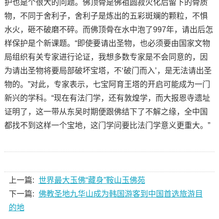
护也是个很大的问题。佛顶骨是佛祖圆寂火化后留下的骨质
物，不同于舍利子，舍利子是炼出的五彩斑斓的颗粒，不惧
水火，砸不破磨不碎。而佛顶骨在水中泡了997年，请出后怎
样保护是个新课题。“即使要请出圣物，也必须要由国家文物
局组织有关专家进行论证，我想多数专家是不会同意的，因
为请出圣物将要局部破坏宝塔，不‘破门而入’，是无法请出圣
物的。”对此，专家表示，七宝阿育王塔的开启可能成为一门
新兴的学科。“现在有法门学，还有敦煌学，而大报恩寺遗址
证明了，这一带从东吴时期便跟佛结下了不解之缘，全中国
都找不到这样一个宝地，这门学问要比法门学意义更重大。”
上一篇:
世界最大玉佛“藏身”鞍山玉佛苑
下一篇:
佛教圣地九华山成为韩国游客到中国首选旅游目
的地