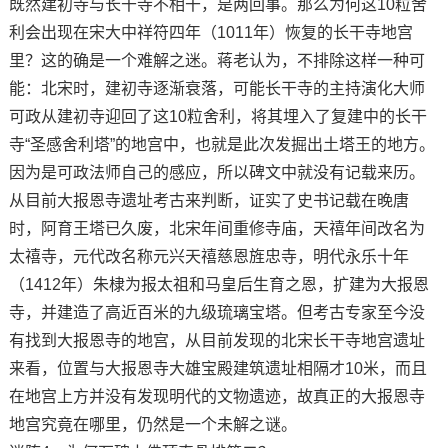
既然建初寺与长干寺不相干，是两回事。那么为何这10粒舍
利会出现在宋大中祥符四年（1011年）恢复的长干寺地宫
里？这的确是一个难解之迷。蒋老认为，不排除这样一种可
能：北宋时，建初寺逐渐衰落，可能长干寺的主持演化大师
可政从建初寺迎回了这10粒舍利，将其埋入了复建中的长干
寺“圣感舍利塔”的地宫中，也就是此次发掘出土塔王的地方。
因为是可政法师自己的感应，所以碑文中就没有记载来历。
从目前大报恩寺遗址考古来判断，证实了史书记载在晚唐
时，阿育王塔已久废，北宋年间重修寺庙，天禧年间改名为
太禧寺，元代改名称元兴天禧慈恩旌忠寺，明代永乐十年
（1412年）朱棣为报太祖和马皇后生育之恩，扩建为大报恩
寺，并建造了高近百米的九级琉璃宝塔。但考古专家至今没
有找到大报恩寺的地宫，从目前发现的北宋长干寺地宫遗址
来看，位置与大报恩寺大雄宝殿建筑遗址相隔才10米，而且
在地宫上方并没有发现明代的文物遗迹，故真正的大报恩寺
地宫究竟在哪里，仍然是一个未解之谜。