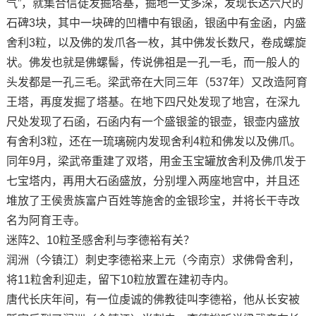
气”，就集合信徒发掘塔基，掘地一丈多深，发现长达六尺的
石碑3块，其中一块碑的凹槽中有银函，银函中有金函，内盛
舍利3粒，以及佛的发爪各一枚，其中佛发长数尺，卷成螺旋
状。佛发也就是佛螺髻，传说佛祖是一孔一毛，而一般人的
头发都是一孔三毛。梁武帝在大同三年（537年）又改造阿育
王塔，再度发掘了塔基。在地下四尺处发现了地宫，在深九
尺处发现了石函，石函内有一个盛银釜的银壶，银壶内盛放
有舍利3粒，还在一琉璃碗内发现舍利4粒和佛发以及佛爪。
同年9月，梁武帝重建了双塔，用金玉宝罐放舍利及佛爪发于
七宝塔内，再用大石函盛放，分别埋入两座地宫中，并且还
堆放了王侯贵族富户百姓等施舍的金银珍宝，并将长干寺改
名为阿育王寺。
迷阵2、10粒圣感舍利与李德裕有关？
润洲（今镇江）刺史李德裕来上元（今南京）求佛骨舍利，
将11粒舍利迎走，留下10粒放置在建初寺内。
唐代长庆年间，有一位虔诚的佛教徒叫李德裕，他从长安被