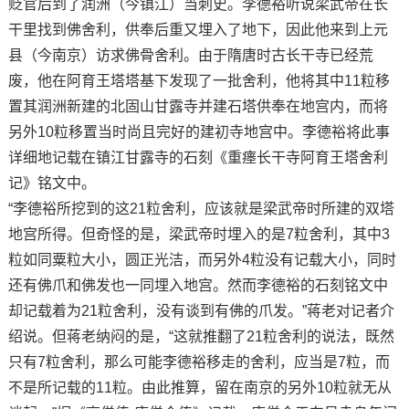
贬官后到了润洲（今镇江）当刺史。李德裕听说梁武帝在长
干里找到佛舍利，供奉后重又埋入了地下，因此他来到上元
县（今南京）访求佛骨舍利。由于隋唐时古长干寺已经荒
废，他在阿育王塔塔基下发现了一批舍利，他将其中11粒移
置其润洲新建的北固山甘露寺并建石塔供奉在地宫内，而将
另外10粒移置当时尚且完好的建初寺地宫中。李德裕将此事
详细地记载在镇江甘露寺的石刻《重瘗长干寺阿育王塔舍利
记》铭文中。
“李德裕所挖到的这21粒舍利，应该就是梁武帝时所建的双塔
地宫所得。但奇怪的是，梁武帝时埋入的是7粒舍利，其中3
粒如同粟粒大小，圆正光洁，而另外4粒没有记载大小，同时
还有佛爪和佛发也一同埋入地宫。然而李德裕的石刻铭文中
却记载着为21粒舍利，没有谈到有佛的爪发。”蒋老对记者介
绍说。但蒋老纳闷的是，“这就推翻了21粒舍利的说法，既然
只有7粒舍利，那么可能李德裕移走的舍利，应当是7粒，而
不是所记载的11粒。由此推算，留在南京的另外10粒就无从