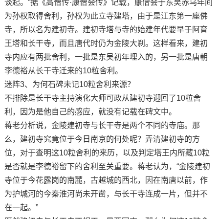
谈起。”据《高僧传·康僧会传》记载，康僧会于东吴赤乌年间
为孙权取得舍利，孙权为此立寺建塔，由于是江东第一座佛
寺，所以名为建初寺。建初寺塔与寺的始建年代要早于阿育
王塔和长干寺，而且唐代时仍为金陵大刹。这样看来，建初
寺内应有两批舍利，一批是东吴初年埋入的，另一批是唐朝
李德裕从长干寺迁来的10粒舍利。
迷阵3、为何石碑未记10粒舍利来源？
不排除是长干寺主持演化大师可政从建初寺迎回了10粒舍
利，因为是他自己的感应，就没有记载在碑文中。
蒋老分析说，金陵建初寺与长干寺是两个不同的寺庙。那
么，建初寺究竟位于今日南京的何处呢？弄清建初寺的方
位，对于查明这10粒舍利的来历，以及判定塔王内所藏10粒
是否就是李德裕留下的舍利至关重要。蒋老认为，“金陵建初
寺位于今花露岗的南麓，古越城的西北，因在南唐以前，作
为护城河的今秦淮河尚未开凿，与长干寺连成一片，但并不
在一起。”