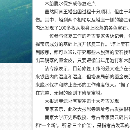
木胎脱水保护成修复难点
虽然阿育王塔出函过程十分顺利，但由于年代
伤。其中，塔刹两个相轮以及塔座一侧的鎏金
内还发现了100多枚从塔身上脱落的各色宝石
一位参与修复工作的考古专家告诉记者，专
握宝塔成分的基础上展开修复工作。“塔上宝
列顺序，都可以通过研究那些未脱落的宝石找
出现脱落的鎏金皮，只要遵循当年用泡钉和木
该专家表示，目前修复工作的最大难点在于
来铁函内的温度和湿度，但塔身局部的鎏金表
来脱水保护和防止变形的工作难度很大。”据
在完整、无损的原则下修复宝塔。
大报恩寺遗址有望冲击十大考古发现
专家表示，此次大报恩寺遗址考古发掘很有可
南京大学历史系教授、考古专家贺云翱告诉记
和“一个新”。所谓“三个价值”，是指考古发