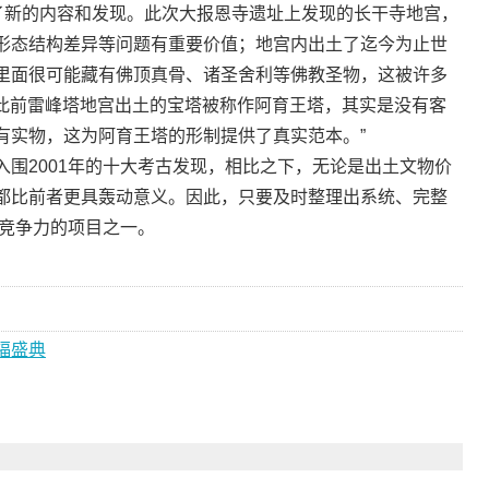
添了新的内容和发现。此次大报恩寺遗址上发现的长干寺地宫，
形态结构差异等问题有重要价值；地宫内出土了迄今为止世
里面很可能藏有佛顶真骨、诸圣舍利等佛教圣物，这被许多
“此前雷峰塔地宫出土的宝塔被称作阿育王塔，其实是没有客
有实物，这为阿育王塔的形制提供了真实范本。”
2001年的十大考古发现，相比之下，无论是出土文物价
都比前者更具轰动意义。因此，只要及时整理出系统、完整
具竞争力的项目之一。
福盛典