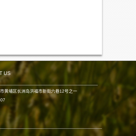
T US
市黄埔区长洲岛洪福市新街六巷12号之一
807