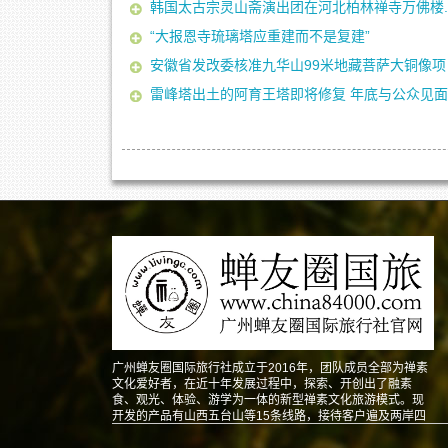
韩国太古宗灵山斋演出团在河北柏林禅寺万佛楼..
“大报恩寺琉璃塔应重建而不是复建”
安徽省发改委核准九华山99米地藏菩萨大铜像项
雷峰塔出土的阿育王塔即将修复 年底与公众见面
广州蝉友圈国际旅行社成立于2016年，团队成员全部为禅素
文化爱好者，在近十年发展过程中，探索、开创出了融素
食、观光、体验、游学为一体的新型禅素文化旅游模式。现
开发的产品有山西五台山等15条线路，接待客户遍及两岸四
地以及东南亚、北美、澳洲、欧洲等地。