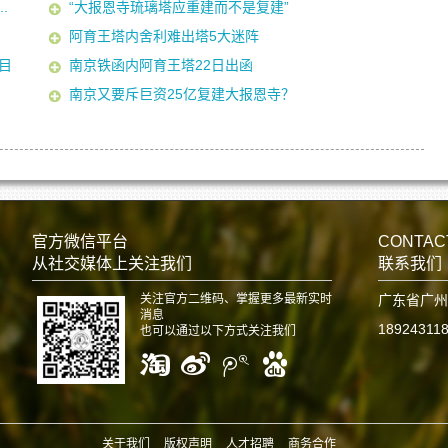
.
“大报恩寺琉璃塔应重建而不是复建”
阿育王塔内舍利难出塔5大迷阵
目
南京铁函内阿育王塔22日出函
南京又要斥巨资25亿复建大报恩寺？
官方微信平台
CONTAC
从社交媒体上关注我们
联系我们
关注官方二维码、掌握更多最新实时
广东省广州
消息
18924311
也可以通过以下方式关注我们
关于我们
版权声明
人才招聘
商务合作