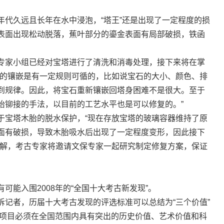
久远且长年在水中浸泡，“塔王”还是出现了一定程度的损
表面出现松动脱落，蕉叶部分的鎏金表面有局部破损，铁函
。
家小组已经对宝塔进行了清洗和消毒处理，接下来将在掌
石的镶嵌是有一定规则可循的，比如说宝石的大小、颜色、排
到规律。因此，将宝石重新镶嵌回塔身困难不是很大。至于
胎铆接的手法，以目前的工艺水平也是可以修复的。”
宝塔木胎的脱水保护，“现在存放宝塔的玻璃容器维持了原
面有破损，导致木胎吸水后出现了一定程度变形，因此接下
了解，考古专家将邀请文保专家一起研究制定修复方案，保证
能入围2008年的“全国十大考古新发现”。
者，历届十大考古发现的评选标准可以总结为“三个价值”
现的项目必须在全国范围内具有突出的历史价值、艺术价值和科