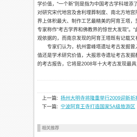
学价值，“一个新”则是指为中国考古学科增
对研究宋代地宫及舍利埋葬制度、南北方地宫
界上体积最大、制作工艺最精美的阿育王塔，
专家称作“考古学界和佛教界的惊世大发现”。
观依据的，而南京发现的阿育王塔既有记载又
专家们认为，杭州雷峰塔遗址考古发掘曾入围
值还是学术研究价值，大报恩寺遗址考古发掘
的考古报告，它将是2008年十大考古发现最
上一篇:
扬州大明寺将隆重举行2009迎新祈
下一篇:
宁波阿育王寺打造国家5A级旅游区
相关推荐