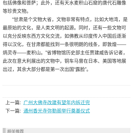
包括佛像和菩萨；此外，还有天水麦积山石窟的唐代石雕像
等珍贵文物。
“甘肃是个文物大省，文物非常有特点，比如大地湾，是
最原始的文化，是人类文明的起源。同时，还有一些文物可
以充分反映东西方文化交流，如佛教从印度传入中国后逐渐
得以汉化，在甘肃都能找到一条很明朗的线条，即敦煌——
炳灵寺——麦积山。”省博物馆历史部主任贾建威告诉记者，
此次在意大利展出的文物中，铜车马曾在日本、美国等地展
出过，其余大部分都是第一次出国“露脸”。
上一篇:
广州大佛寺改建有望年内拆迁完
下一篇:
通州香光寺弥勒阁举行奠基仪式
相关推荐