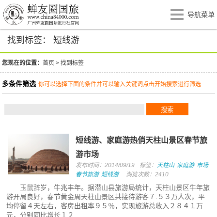
导航菜单
找到标签： 短线游
您现在的位置：
首页
>
找到标签
多条件筛选
你可以选择下面的条件并可以输入关键词点击开始搜索进行筛选
短线游、家庭游热俏天柱山景区春节旅
游市场
发布时间：2014/09/19
标签：
天柱山
家庭游
市场
春节旅游
短线游
浏览次数：2410
玉鼠辞岁，牛兆丰年。据潜山县旅游局统计，天柱山景区牛年旅
游开局良好，春节黄金周天柱山景区共接待游客７.５３万人次，平
均停留４天左右，客房出租率９５％，实现旅游总收入２８４１万
元，分别同比增长１２...