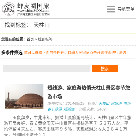
导航菜单
找到标签： 天柱山
您现在的位置：
首页
>
找到标签
多条件筛选
你可以选择下面的条件并可以输入关键词点击开始搜索进行筛选
短线游、家庭游热俏天柱山景区春节旅
游市场
发布时间：2014/09/19
标签：
天柱山
家庭游
市场
春节旅游
短线游
浏览次数：2409
玉鼠辞岁，牛兆丰年。据潜山县旅游局统计，天柱山景区牛年旅
游开局良好，春节黄金周天柱山景区共接待游客７.５３万人次，平
均停留４天左右，客房出租率９５％，实现旅游总收入２８４１万
元，分别同比增长１２...