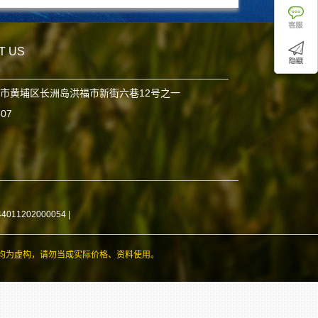
T US
市黄埔区长洲岛洪福市新街六巷12号之一
807
11202000054
|
均为虚构，请勿当成实际价格、资料使用。