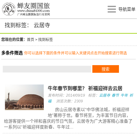
导航菜单
找到标签： 云居寺
您现在的位置：
首页
>
找到标签
多条件筛选
你可以选择下面的条件并可以输入关键词点击开始搜索进行筛选
牛年春节到哪里？ 祈福迎祥去云居
发布时间：2014/09/19
标签：
云居寺
春节
牛年
祈
福
浏览次数：2309
房山云居寺素以“中华佛法城，祈福迎祥
地”著称于世。春节将至，为丰富节日内容，
给游客提供一个祥和喜庆的节日气氛，云居寺为广大游客精心准备了
一系列以“祈福迎祥度新春、牛年过...