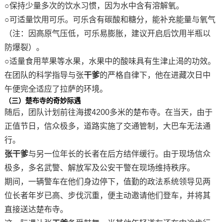
○
保持少量多次的饮水习惯，因为水中含有溶解氧。
○
可适量饮用可乐。可乐含有碳酸和糖分，能补充能量与氧气
（注：因高原气压低，可乐易膨胀，建议开启后饮用半瓶以
防爆裂）。
○
适量食用苹果等水果，水果中的酸味具有生津止渴的功效。
在团队的科学指导与张
干爹
的严格自律下，他在进藏次日中
午便完全适应了拉萨的环境。
（三）
楚布寺的奇妙际遇
随后，团队计划前往海拔
4200多米的楚布寺。在当天，由于
正值节日，信众极多，道路实施了交通管制，大巴车无法通
行。
张干爹
与另一位年长的长者在后方结伴缓行。由于现场信众
极多，多名武警、解放军及公安干警在现场维持秩序。
期间，一辆警车在他们身边停下，值勤的政法系统领导见两
位长者年岁已高、步伐沉重，便主动邀请他们登车，并将其
直接送达楚布寺。