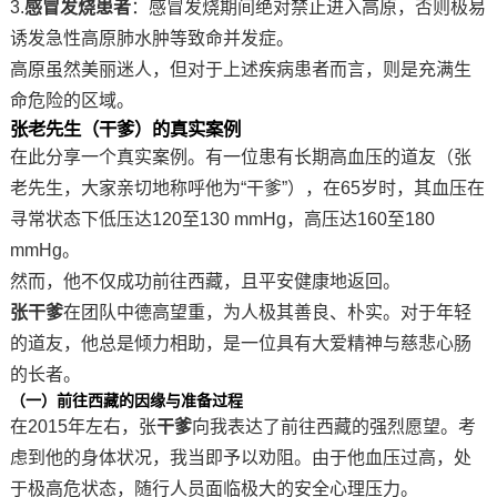
3.
感冒发烧患者
：感冒发烧期间绝对禁止进入高原，否则极易
诱发
急性高原肺水肿
等致命并发症。
高原虽然美丽迷人，但对于上述疾病患者而言，则是充满生
命危险的区域。
张老先生（干爹）的真实案例
在此分享一个真实案例。有一位患有长期高血压的道友（张
老先生，大家亲切地称呼他为
“干爹”），在65岁时，其血压在
寻常状态下低压达120至130 mmHg，高压达160至180
mmHg。
然而，他不仅成功前往西藏，且平安健康地返回。
张干爹
在团队中德高望重，为人极其善良、朴实。对于年轻
的道友，他总是倾力相助，是一位具有大爱精神与慈悲心肠
的长者。
（一）
前往西藏的因缘与准备过程
在
2015年左右，张
干爹
向我表达了前往西藏的强烈愿望。考
虑到他的身体状况，我当即予以劝阻。由于他血压过高，处
于极高危状态，随行人员面临极大的安全心理压力。