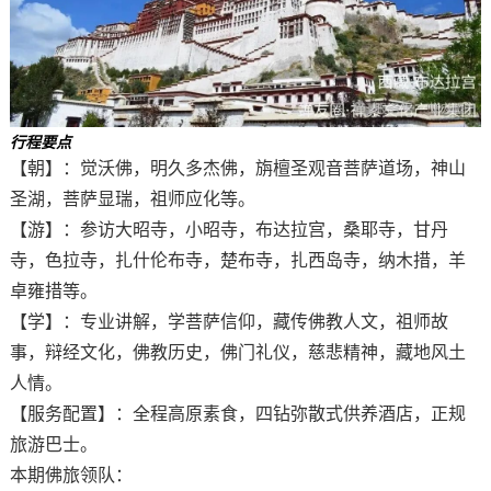
行程要点
【朝】：觉沃佛，明久多杰佛，旃檀圣观音菩萨道场，神山
圣湖，菩萨显瑞，祖师应化等。
【游】：参访大昭寺，小昭寺，布达拉宫，桑耶寺，甘丹
寺，色拉寺，扎什伦布寺，楚布寺，扎西岛寺，纳木措，羊
卓雍措等。
【学】：专业讲解，学菩萨信仰，藏传佛教人文，祖师故
事，辩经文化，佛教历史，佛门礼仪，慈悲精神，藏地风土
人情。
【服务配置】：全程高原素食，四钻弥散式供养酒店，正规
旅游巴士。
本期佛旅领队：