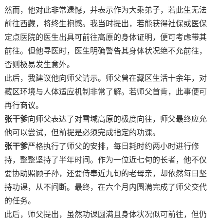
然而，他对此非常遗憾，并表示作为
大乘
弟子，若此生无法
前往西藏，将终生抱憾。我当时提出，若能获得社保或医保
定点医院的医生出具可前往高原的身体证明，便可考虑带其
前往。但他寻医时，医生明确警告其身体状况绝不允前往，
否则极易发生意外。
此后，我建议他向师父请示。师父曾在藏区生活十余年，对
藏区环境与人体适应机制非常了解。若师父首肯，此事便可
再行商议。
张干爹
向师父表达了对雪域高原的极度向往，师父最终应允
他可以尝试，但前提是必须完成指定的功课。
张干爹
严格执行了师父的安排，每日耗时约两小时进行修
持，整整坚持了半年时间。作为一位近七旬的长者，他不仅
要协助照顾子孙，还要侍奉近九旬的老母
亲
，却依然每日坚
持功课，从不间断。最终，在六个月内圆满完成了师父交代
的任务。
此后，师父提出，虽然功课圆满且身体状况似可前往，但仍