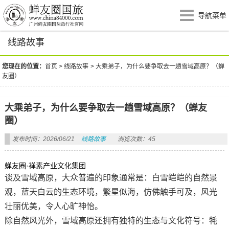
导航菜单
线路故事
您现在的位置：
首页
>
线路故事
>
大乘弟子，为什么要争取去一趟雪域高原？（蝉
友圈）
大乘弟子，为什么要争取去一趟雪域高原？（蝉友
圈）
发布时间：2026/06/21
线路故事
浏览次数：45
​蝉友圈
·禅素产业文化集团
谈及雪域高原，大众普遍的印象通常是：白雪皑皑的自然景
观
，
蓝天白云的生态环境
，
繁星似海，仿佛触手可及
，
风光
壮丽优美，令人心旷神怡。
除自然风光外，雪域高原还拥有独特的生态与文化符号：牦