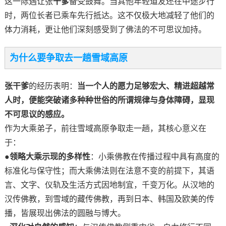
这一际遇让张
干爹
备受鼓舞。当其他年轻道友还在中途步行
时，两位长者已乘车先行抵达。这不仅极大地减轻了他们的
体力消耗，更让他们深刻感受到了佛法的不可思议加持。
为什么要争取去一趟雪域高原
张干爹
的经历表明：
当一个人的愿力足够宏大、精进超越常
人时，便能突破诸多种种世俗的所谓规律与身体障碍，显现
不可思议的感应。
作为大乘弟子，前往雪域高原争取走一趟，其核心意义在
于：
●
领略大乘示现的多样性
：小乘佛教在传播过程中具有高度的
标准化与保守性；而大乘佛法则在法意不变的前提下，其语
言、文字、仪轨及生活方式因地制宜，千变万化。从汉地的
汉传佛教，到雪域的藏传佛教，再到日本、韩国及欧美的传
播，皆展现出佛法的圆融与博大。