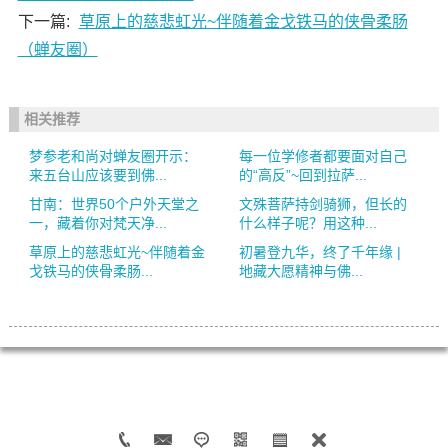
下一篇:
草原上的慈悲虹光~伴随着金戈铁马的侠骨柔肠
（蝉友圈）
相关推荐
梦参老和尚对蝉友圈开示：
每一位学修者都要面对自己
来五台山应该要到佛...
的“高反”~回到拉萨...
甘南：世界50个户外天堂之
文殊菩萨持剑骑狮，但长的
一，藏着你对梵天净...
什么样子呢？用这种...
草原上的慈悲虹光~伴随着金
初暑登九华，终了千年缘 |
戈铁马的侠骨柔肠...
地藏大愿精神与佛...