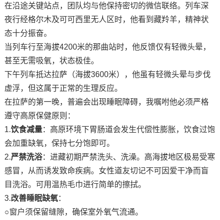
在沿途关键站点，团队均与他保持密切的微信联络。列车深
夜行经格尔木及可可西里无人区时，他看到藏羚羊，精神状
态十分振奋。
当列车行至海拔
4200米的
那曲站
时，他反馈仅有轻微头晕，
甚至无需吸氧，状态极佳。
下午列车抵达拉萨（海拔
3600米），他虽有轻微头晕与步伐
虚浮，但这属于正常的生理反应。
在拉萨的第一晚，普遍会出现睡眠障碍，我嘱咐他必须严格
遵守高原保健原则：
1.
饮食减量
：高原环境下胃肠道会发生
代偿性膨胀
，饮食过饱
会加重缺氧，保持七分饱即可。
2.
严禁洗浴
：进藏初期严禁洗头、洗澡。
高海拔地区
极易受寒
感冒，从而诱发致命疾病。女性道友切记不可因爱干净而盲
目洗浴。可用温热毛巾进行简单的擦拭。
3.
改善睡眠缺氧
：
○
窗户须保留缝隙，确保室外氧气流通。