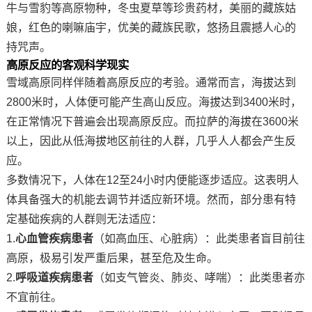
牛与雪豹等高原物种
，
冬虫夏草等珍贵药材
，
美丽的藏族姑
娘
，
红色的喇嘛庙宇
，
优美的藏族民歌
，
悠扬且震撼人心的
持咒声。
高原反应的客观科学现实
雪域高原同样伴随着高原反应的考验。通常而言，海拔达到
2800米时，人体便可能产生高山反应。海拔达到3400米时，
在正常情况下普遍会出现高原反应。而拉萨的海拔在3600米
以上，因此从低海拔地区前往的人群，几乎人人都会产生反
应。
多数情况下，人体在
12至24小时内便能逐步适应。这表明人
体具备强大的机能去调节并适应新环境。然而，部分患有特
定基础疾病的人群则无法适应：
1.
心血管疾病患者
（如高血压、心脏病）：此类患者盲目前往
高原，极易引发严重后果，甚至危及生命。
2.
呼吸道疾病患者
（如支气管炎、肺炎、哮喘）：此类患者亦
不宜前往。