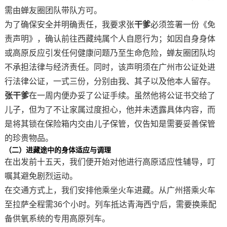
需由
蝉
友圈团队带队方可。
为了确保安全并明确责任，我要求张
干爹
必须签署一份《免
责声明》，确认前往西藏纯属个人自愿行为；如因自身身体
或高原反应引发任何健康问题乃至生命危险，
蝉
友圈团队均
不承担法律与经济责任。同时，该声明须在广州市公证处进
行法律公证，一式三份，分别由我、其子以及他本人留存。
张干爹
在一周内便办妥了公证手续。虽然他将公证书交给了
儿子，但为了不让家属过度担心，他并未透露具体内容，而
是将其锁在保险箱内交由儿子保管，仅告知是需要妥善保管
的珍贵物品。
（二）
进藏途中的身体适应与调理
在出发前十五天，我们便开始对他进行高原适应性辅导，叮
嘱其避免剧烈运动。
在交通方式上，我们安排他乘坐火车进藏。从广州搭乘火车
至拉萨全程需
36个小时。列车抵达青海西宁后，需要换乘配
备供氧系统的专用高原列车。