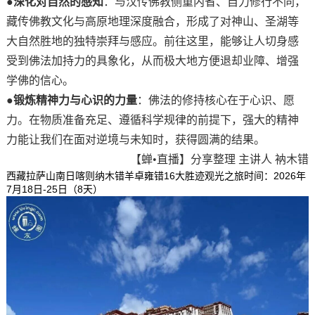
●
深化对自然的感知
：与汉传佛教侧重内省、自力修行不同，
藏传佛教文化与高原地理深度融合，形成了对神山、圣湖等
大自然胜地的独特崇拜与感应。前往这里，能够让人切身感
受到佛法加持力的具象化，从而极大地方便退却业障、增强
学佛的信心。
●
锻炼精神力与心识的力量
：佛法的修持核心在于心识、愿
力。在物质准备充足、遵循科学规律的前提下，强大的精神
力能让我们在面对逆境与未知时，获得圆满的结果。
【蝉•直播】分享整理 主讲人 衲木错
西藏拉萨山南日喀则纳木错羊卓雍错16大胜迹观光之旅
时间：2026年
7月18日-25日（8天）