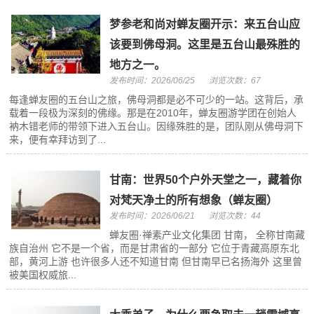
梦参老和尚对蝉友圈开示：来五台山应
该要到佛母洞。这里是五台山最殊胜的
地方之一。
发布时间：2026/06/25
浏览次数：67
每逢蝉友圈的五台山之旅，佛母洞都是必不可少的一站。这背后，承
载着一段极为深刻的佛缘。那是在2010年，蝉友圈游学团在创始人
衲木错老师的带领下进入五台山。因缘殊胜的是，团队刚从佛母洞下
来，便有幸拜访到了...
甘南：世界50个户外天堂之一，藏着你
对梵天净土的所有想象（蝉友圈）
发布时间：2026/06/21
浏览次数：44
蝉友圈·禅素产业文化集团 甘南， 全称甘南藏
族自治州 它不是一个省，而是甘肃省的一部分 它位于青藏高原东北
部，黄河上游 也许很多人还不知道甘南 但甘南早已名扬海外 这里曾
被美国权威旅...