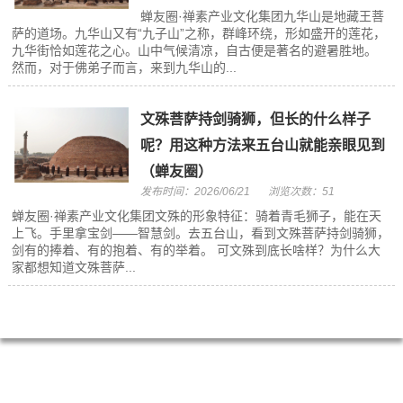
​蝉友圈·禅素产业文化集团九华山是地藏王菩
萨的道场。九华山又有“九子山”之称，群峰环绕，形如盛开的莲花，
九华街恰如莲花之心。山中气候清凉，自古便是著名的避暑胜地。
然而，对于佛弟子而言，来到九华山的...
文殊菩萨持剑骑狮，但长的什么样子
呢？用这种方法来五台山就能亲眼见到
（蝉友圈）
发布时间：2026/06/21
浏览次数：51
蝉友圈·禅素产业文化集团文殊的形象特征：骑着青毛狮子，能在天
上飞。手里拿宝剑——智慧剑。去五台山，看到文殊菩萨持剑骑狮，
剑有的捧着、有的抱着、有的举着。 可文殊到底长啥样？为什么大
家都想知道文殊菩萨...