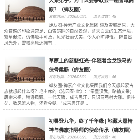
大乘弟子，为什么要争取去一趟雪域高
原？（蝉友圈）
发布时间：2026/06/21
浏览次数：48
​蝉友圈·禅素产业文化集团 谈及雪域高原，大
众普遍的印象通常是：白雪皑皑的自然景观，蓝天白云的生态环境，
繁星似海，仿佛触手可及，风光壮丽优美，令人心旷神怡。 除自然
风光外，雪域高原还拥有...
草原上的慈悲虹光~伴随着金戈铁马的
侠骨柔肠（蝉友圈）
发布时间：2026/06/21
浏览次数：46
蝉友圈·禅素产业文化集团我们今天想起蒙古
族就想起什么呀？毛主席的《沁园春·雪》：“秦皇汉武，略输文采；
唐宗宋祖，稍逊风骚。一代天骄，成吉思汗，只识弯弓射大雕。俱往
矣，数风流人物，还看今朝。”成吉思汗是...
初暑登九华，终了千年缘 | 地藏大愿精
神与佛旅指导师的使命传承（蝉友圈）
发布时间：2026/06/21
浏览次数：46