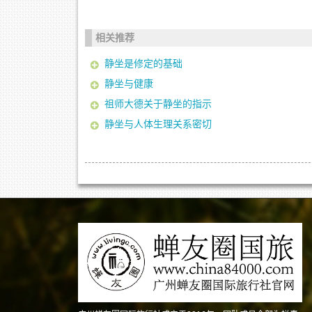
相关推荐
静坐是修定的基础
静坐与健康
祖师大德关于静坐的指示
静坐与人体生理关系密切