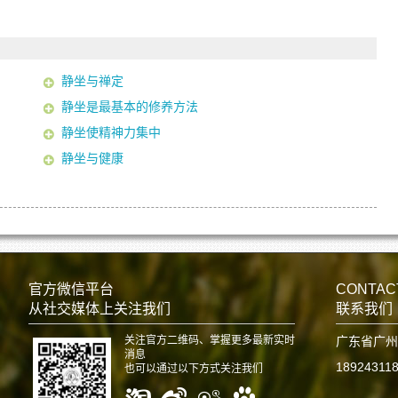
静坐与禅定
静坐是最基本的修养方法
静坐使精神力集中
静坐与健康
官方微信平台
CONTAC
从社交媒体上关注我们
联系我们
关注官方二维码、掌握更多最新实时
广东省广州
消息
18924311
也可以通过以下方式关注我们