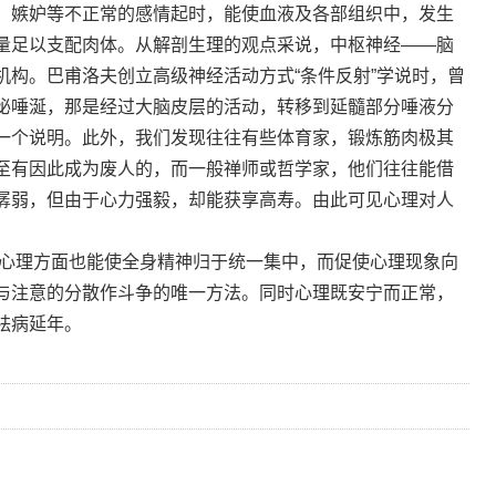
、嫉妒等不正常的感情起时，能使血液及各部组织中，发生
量足以支配肉体。从解剖生理的观点采说，中枢神经——脑
机构。巴甫洛夫创立高级神经活动方式“条件反射”学说时，曾
泌唾涎，那是经过大脑皮层的活动，转移到延髓部分唾液分
一个说明。此外，我们发现往往有些体育家，锻炼筋肉极其
至有因此成为废人的，而一般禅师或哲学家，他们往往能借
孱弱，但由于心力强毅，却能获享高寿。由此可见心理对人
。
心理方面也能使全身精神归于统一集中，而促使心理现象向
与注意的分散作斗争的唯一方法。同时心理既安宁而正常，
祛病延年。