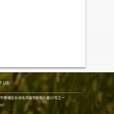
T US
市黄埔区长洲岛洪福市新街六巷12号之一
807