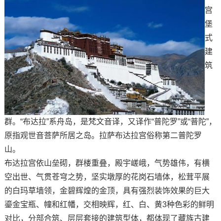
宫
堡
式
建
筑
群。“布达拉”系舟岛，是梵文音译，又译作“普陀罗”或“普陀”，
原指观世音菩萨所居之岛。拉萨布达拉宫俗称第二普陀罗
山。
布达拉宫依山垒砌，群楼重叠，殿宇嵯峨，气势雄伟，有横
空出世、气贯苍穹之势，坚实墩厚的花岗石墙体，松茸平展
的白玛草墙领，金碧辉煌的金顶，具有强烈装饰效果的巨大
鎏金宝瓶、幢和红幡，交相映辉，红、白、黄3种色彩的鲜明
对比，分部合筑、层层套接的建筑型体，都体现了藏族古建