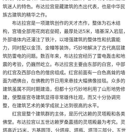
筑迷人的特色。布达拉宫是藏建筑的杰出代表，也是中华民
族古建筑的精华之作。
布达拉宫是一项建筑创作的天才杰作，整体为石木结
构，宫墙全部用花岗岩垒砌，最厚处达5米，墙基深入岩层，
外部墙体内还灌注了铁汁，以增强建筑的整体性和抗震能
力，同时配以金顶、金幢等装饰，巧妙地解决了古代高层建
筑防雷电的问题。数百年来，布达拉宫经历了雷电轰击和地
震的考验，仍巍然屹立。布达拉宫主要由东部的白宫，中部
的红宫及西部白色的僧房组成。红宫前面有一白色高耸的墙
面为晒佛台，在佛教的节日用来悬挂大幅佛像挂毯。众多的
建筑虽属不同时期建造，但都十分巧妙地利用了山形地势修
建，使整座宫寺建筑显得非常雄伟壮观，而又十分协调完
整，在建筑艺术的美学成就上达到很高的水平。
红宫是整个建筑群的主体，是历代达赖的灵塔殿和各类
佛堂。布达拉宫以五世达赖罗桑嘉措的灵塔殿最为考究。灵
塔高近15米，方基圆顶，分塔座、塔瓶、塔顶三部分，五世