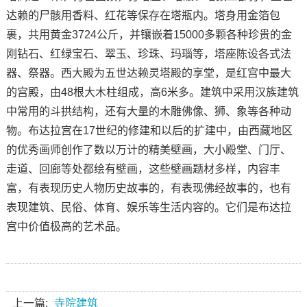
达赖的尸骸用香料、红花等保存在塔瓶内。塔身用金箔包
裹，共用黄金3724公斤，并镶嵌着15000多颗各种珍贵的金
刚钻石、红绿宝石、翠玉、珍珠、玛瑙等，塔座陈设各式法
器、祭器。西大殿为五世达赖灵塔殿的享堂，是红宫中最大
的宫殿，由48根大木柱组成，高6米多。建筑中采用汉族建筑
中常用的斗拱结构，还有大量的木雕佛像、狮、象等各种动
物。布达拉宫在17世纪的修建和以后的扩建中，由西藏地区
的优秀画师创作了数以万计的精美壁画，大小殿堂、门厅、
走道、回廊等处都绘有壁画，这些壁画题材多样，内容丰
富，有表现历史人物历史故事的，有表现佛经故事的，也有
表现建筑、民俗、体育、娱乐等生活内容的。它们是布达拉
宫中价值极高的艺术品。
上一篇:
寺院建筑