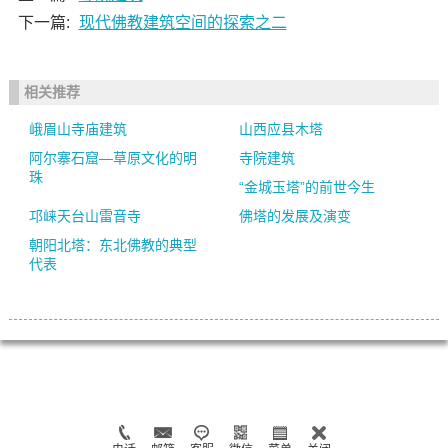
下一篇:
现代佛教建筑空间的探索之二
相关推荐
峨眉山寺庙建筑
山西应县木塔
阿尔寨石窟—草原文化的明
寺院建筑
珠
“金城玉塔”的前世今生
邛崃天台山雷音寺
佛塔的发展及演变
朝阳北塔：东北佛教的典型
代表