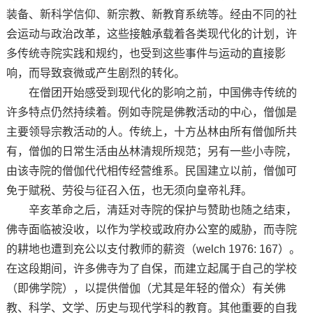
装备、新科学信仰、新宗教、新教育系统等。经由不同的社
会运动与政治改革，这些接触承载着各类现代化的计划，许
多传统寺院实践和规约，也受到这些事件与运动的直接影
响，而导致衰微或产生剧烈的转化。
在僧团开始感受到现代化的影响之前，中国佛寺传统的
许多特点仍然持续着。例如寺院是佛教活动的中心，僧伽是
主要领导宗教活动的人。传统上，十方丛林由所有僧伽所共
有，僧伽的日常生活由丛林清规所规范；另有一些小寺院，
由该寺院的僧伽代代相传经营维系。民国建立以前，僧伽可
免于赋税、劳役与征召入伍，也无须向皇帝礼拜。
辛亥革命之后，清廷对寺院的保护与赞助也随之结束，
佛寺面临被没收，以作为学校或政府办公室的威胁，而寺院
的耕地也遭到充公以支付教师的薪资（welch 1976: 167）。
在这段期间，许多佛寺为了自保，而建立起属于自己的学校
（即佛学院），以提供僧伽（尤其是年轻的僧众）有关佛
教、科学、文学、历史与现代学科的教育。其他重要的自我