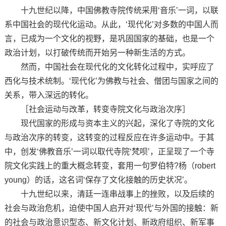
十九世纪以降，中国佛教寺院传统采用‘音乐’一词，以联
系中国社会的现代化运动。从此，‘现代化’对多数的中国人而
言，已成为一个文化的视野，是巩固国家的基础，也是一个
政治计划，以打破传统而开始另一种新生活的方式。
然而，中国社会在现代化的文化转化过程中，实呼应了
西化与技术统制。‘现代化’为佛教与社会、僧团与国家之间的
关系，带入深远的转化。
［社会运动与改革，转变寺院文化与政治次序］
现代国家的形成与资本主义的兴起，深化了寺院的文化
与政治次序的转变，这转变的过程反应在许多运动中。于其
中，创发‘佛教音乐’一词以取代寺院‘梵呗’，正呈现了一个寺
院文化实践上的重大概念转变，套用一句罗伯特?杨（robert
young）的话，这名词‘保存了文化接触的历史状况’。
十九世纪以来，清廷一连串战事上的挫败，以及后续的
社会与政治危机，迫使中国人启开对‘现代’与外国的接触：新
的社会与政治意识型态、新文化计划、新政府组织、新军事