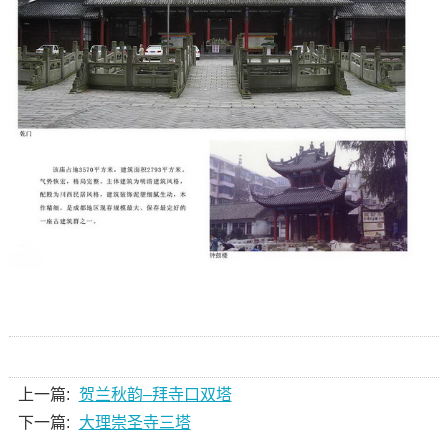
上一篇:
贺兰秋韵–拜寺口双塔
下一篇:
大理崇圣寺三塔