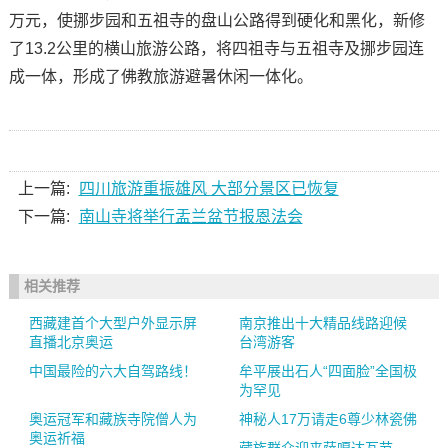
万元，使挪步园和五祖寺的盘山公路得到硬化和黑化，新修
了13.2公里的横山旅游公路，将四祖寺与五祖寺及挪步园连
成一体，形成了佛教旅游避暑休闲一体化。
上一篇:
四川旅游重振雄风 大部分景区已恢复
下一篇:
南山寺将举行盂兰盆节报恩法会
相关推荐
西藏建首个大型户外显示屏
南京推出十大精品线路迎候
直播北京奥运
台湾游客
中国最险的六大自驾路线！
牟平展出石人“四面脸”全国极
为罕见
奥运冠军和藏族寺院僧人为
神秘人17万请走6尊少林瓷佛
奥运祈福