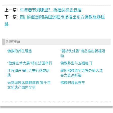
上一篇:
牛年春节到哪里？ 祈福迎祥去云居
下一篇:
四川向欧洲和美国远程市场推出东方佛教旅游线
路
相关推荐
佛教的养生理念
“朝祈头炷香”南岳推出祈福活
动
“敦煌艺术大展”将在法国举行
佛教养生与五福临门
江苏如东海印寺举行落成庆
藏传佛教普宁寺将办盛大法
典
会为奥运祈福
无锡现恢弘佛教建筑 集千年
佛教的调息养生
文化遗产国内罕见