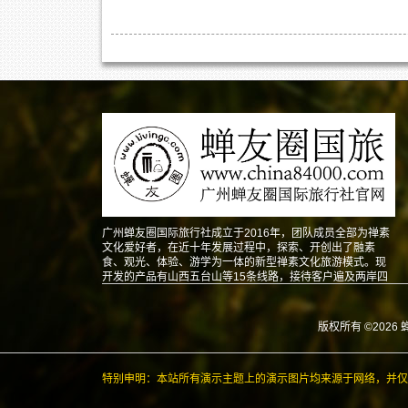
广州蝉友圈国际旅行社成立于2016年，团队成员全部为禅素
文化爱好者，在近十年发展过程中，探索、开创出了融素
食、观光、体验、游学为一体的新型禅素文化旅游模式。现
开发的产品有山西五台山等15条线路，接待客户遍及两岸四
地以及东南亚、北美、澳洲、欧洲等地。
版权所有 ©2026 
特别申明：本站所有演示主题上的演示图片均来源于网络，并仅