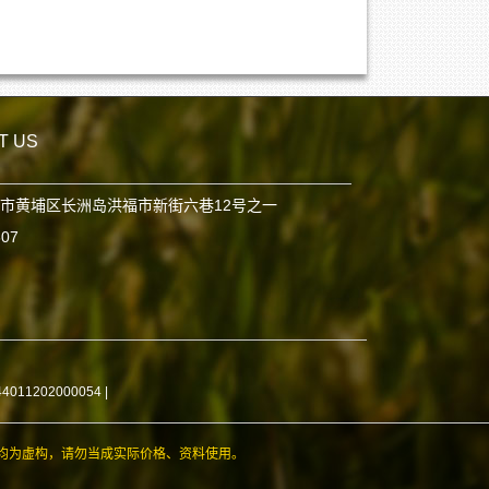
T US
市黄埔区长洲岛洪福市新街六巷12号之一
807
11202000054
|
均为虚构，请勿当成实际价格、资料使用。