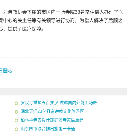
，为佛教协会下属的市区内十所寺院38名常住僧人办理了医
保中心的关主任等有关领导进行协商，为僧人解决了后顾之
心，提供了医疗保障。
日圆寂
罗汉寺重塑五百罗汉 诚邀国内外能工巧匠
湖北天门23亿打造宗教文化旅游区
柏林禅寺支援什邡罗汉寺灾后重建
山东四市联合推出旅游一卡通