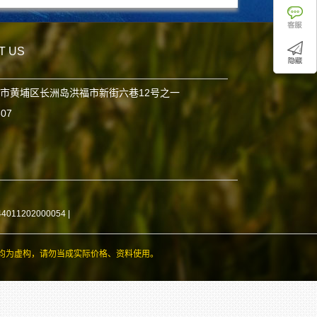
T US
市黄埔区长洲岛洪福市新街六巷12号之一
807
11202000054
|
均为虚构，请勿当成实际价格、资料使用。