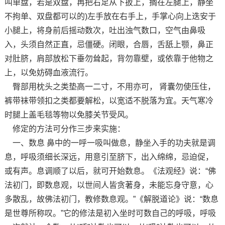
叫单盘，若是双盘，再把右足从下扳上，搁在左腿上，静坐
不拘单、双盘都可以的)左手放在右手上，手掌心向上迭安于
小腿上，将身前后摇动数次，吐出浊气数口，空气由鼻吸
入，头须自然正直，忌僵硬。闭眼，合唇，舌舐上颚，鼻正
对肚脐，肩部放松下垂勿耸起，背勿靠壁，或依靠于他物之
上，以免妨碍血液流行。
臀部用枕头之类垫高一二寸，不用亦可， 肾囊勿使压住，
裤带袜带领扣之类都要解松，以宽适不脱落为宜。天气寒冷
时腿上盖毛毯等物以免膝关节受风。
修定的方法可分作三步来实施：
一、数息 鼻中的一呼一吸叫做息，静坐入手的功夫就是调
息，呼吸须细长深远，用意引至脐下，出入绵绵，忌迫促，
或有声。息调顺了以后，就可开始数息。《法观经》说：“佛
法初门，即数息观，以世间人皆贪著身，未能忘身守意，心
多散乱，故佛法初门，教修数息观。”《解脱道论》说：“数息
是世尊所称叹。”它的修法是初入坐时可数自己的呼吸，呼吸