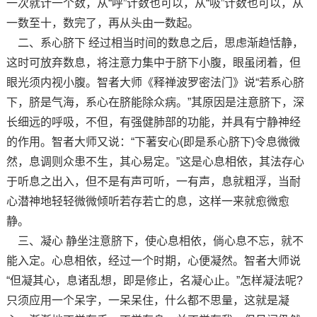
一次就计一个数，从“呼”计数也可以，从“吸”计数也可以，从
一数至十，数完了，再从头由一数起。
二、系心脐下 经过相当时间的数息之后，思虑渐趋恬静，
这时可放弃数息，将注意力集中于脐下小腹，眼虽闭着，但
眼光须内视小腹。智者大师《释禅波罗密法门》说“若系心脐
下，脐是气海，系心在脐能除众病。”其原因是注意脐下，深
长细远的呼吸，不但，有强健肺部的功能，并具有宁静神经
的作用。智者大师又说：“下著安心(即是系心脐下)令息微微
然，息调则众患不生，其心易定。”这是心息相依，其法存心
于听息之出入，但不是有声可听，一有声，息就粗浮，当耐
心潜神地轻轻微微倾听若存若亡的息，这样一来就愈微愈
静。
三、凝心 静坐注意脐下，使心息相依，倘心息不忘，就不
能入定。心息相依，经过一个时期，心便凝然。智者大师说
“但凝其心，息诸乱想，即是修止，名凝心止。”怎样凝法呢?
只须应用一个呆字，一呆呆住，什么都不思量，这就是凝