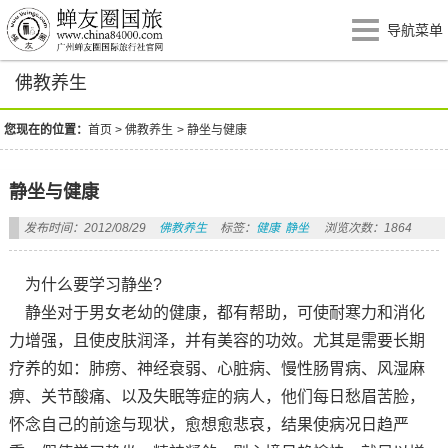
导航菜单
佛教养生
您现在的位置：
首页
>
佛教养生
>
静坐与健康
静坐与健康
发布时间：2012/08/29
佛教养生
标签：
健康
静坐
浏览次数：1864
为什么要学习静坐?
静坐对于男女老幼的健康，都有帮助，可使耐寒力和消化
力增强，且使皮肤润泽，并有美容的功效。尤其是需要长期
疗养的如：肺痨、神经衰弱、心脏病、慢性肠胃病、风湿麻
痹、关节酸痛、以及失眠等症的病人，他们每日愁眉苦脸，
怀念自己的前途与现状，愈想愈悲哀，结果使病况日趋严