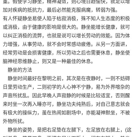
重。假使学习静坐，精神凝敛，则心境日趋愉快，就足以增
加对疾病的抵抗力，最后必然能克服病魔，转弱为强。
有人怀疑静坐易使人陷于枯寂消极，殊不知人生态度的积极
或消极，由于健康的影响是很大的。静坐能增长健康，就可
以纠正消极的流弊，也就是说可以增长劳动的效能。因为体
力增强，从事劳动，就不会时常感动疲倦。从另一方面讲，
经常劳动是会损害健康，所以劳动之后也需要休息，静坐使
脑神经思维静止，则又是一种最佳的休息。
静坐的方法
静坐时间最好在黎明之前，其次是在夜静时，一则不妨碍
日里劳动生产，二则初学的人心神不宁静，易为外界喧杂的
声音所扰乱。因此早晚人声寂静的时候是比较适宜，否则醒
来时坐一次再入睡亦可，静坐功夫纯熟后，对自己意志就会
有极大的操纵力，虽在热闹如剧场中，亦能凝神默坐，不被
外物所扰。
静坐的姿势，是把右足垫在左腿下，左足放在右腿上，(这