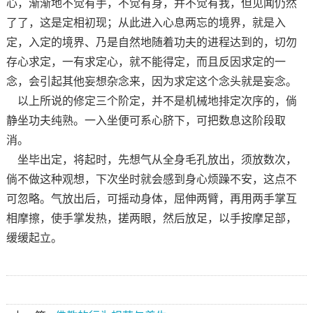
心，渐渐地不觉有手，不觉有身，并不觉有我，但见闻仍然
了了，这是定相初现；从此进入心息两忘的境界，就是入
定，入定的境界、乃是自然地随着功夫的进程达到的，切勿
存心求定，一有求定心，就不能得定，而且反因求定的一
念，会引起其他妄想杂念来，因为求定这个念头就是妄念。
以上所说的修定三个阶定，并不是机械地排定次序的，倘
静坐功夫纯熟。一入坐便可系心脐下，可把数息这阶段取
消。
坐毕出定，将起时，先想气从全身毛孔放出，须放数次，
倘不做这种观想，下次坐时就会感到身心烦躁不安，这点不
可忽略。气放出后，可摇动身体，屈伸两臂，再用两手掌互
相摩擦，使手掌发热，搓两眼，然后放足，以手按摩足部，
缓缓起立。