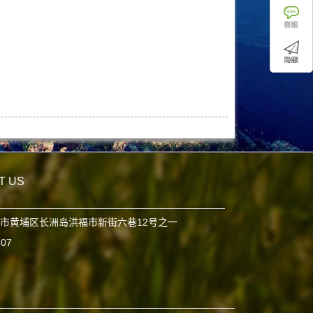
T US
市黄埔区长洲岛洪福市新街六巷12号之一
807